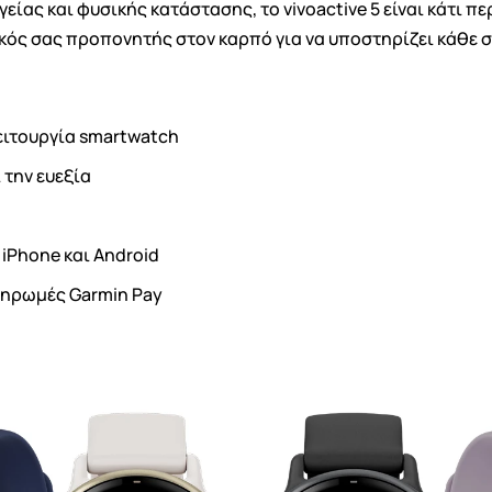
ίας και φυσικής κατάστασης, το vivoactive 5 είναι κάτι πε
ός σας προπονητής στον καρπό για να υποστηρίζει κάθε σ
λειτουργία smartwatch
 την ευεξία
iPhone και Android
ληρωμές Garmin Pay
ημιουργία λίστα επιθυμητών
α Λίστα επιθυμιτών