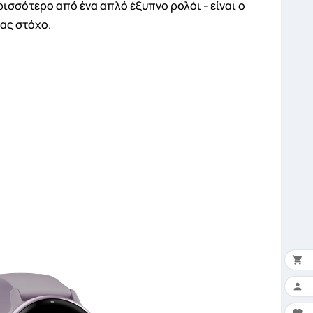
ρισσότερο από ένα απλό έξυπνο ρολόι - είναι ο
ας στόχο.


×
Ο 