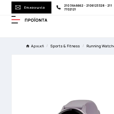
-
-
210 3646662
2106123328
211
Επικοινωνία
7702121
Αρχική
Sports & Fitness
Running Watch