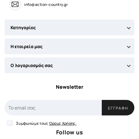
info@action-country.gr

Κατηγορίες

Η εταιρεία μας

Ο λογαριασμός σας
Newsletter
ΕΓΓΡΑΦΉ
Συμφωνώ με τους
Όρους Χρήσης.
Follow us