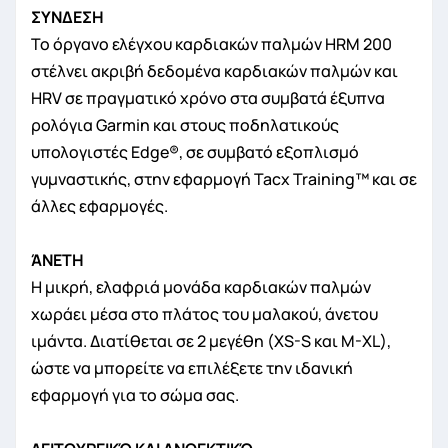
ΣΥΝΔΕΣΗ
Το όργανο ελέγχου καρδιακών παλμών HRM 200
στέλνει ακριβή δεδομένα καρδιακών παλμών και
HRV σε πραγματικό χρόνο στα συμβατά έξυπνα
ρολόγια Garmin και στους ποδηλατικούς
υπολογιστές Edge®, σε συμβατό εξοπλισμό
γυμναστικής, στην εφαρμογή Tacx Training™ και σε
άλλες εφαρμογές.
ΆΝΕΤΗ
Η μικρή, ελαφριά μονάδα καρδιακών παλμών
χωράει μέσα στο πλάτος του μαλακού, άνετου
ιμάντα. Διατίθεται σε 2 μεγέθη (XS-S και M-XL),
ώστε να μπορείτε να επιλέξετε την ιδανική
εφαρμογή για το σώμα σας.