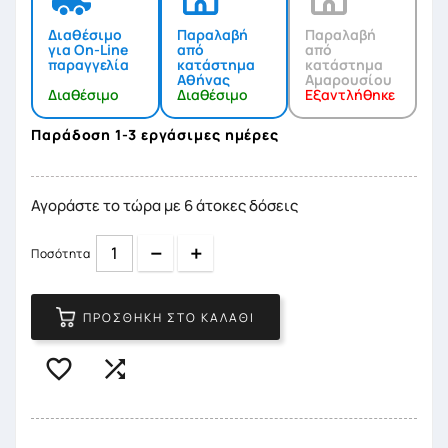
Διαθέσιμο
Παραλαβή
Παραλαβή
για On-Line
από
από
παραγγελία
κατάστημα
κατάστημα
Αθήνας
Αμαρουσίου
Διαθέσιμο
Διαθέσιμο
Εξαντλήθηκε
Παράδοση 1-3 εργάσιμες ημέρες
Αγοράστε το τώρα με 6 άτοκες δόσεις
Quantity
Quantity
Ποσότητα
ΠΡΟΣΘΉΚΗ ΣΤΟ ΚΑΛΆΘΙ

