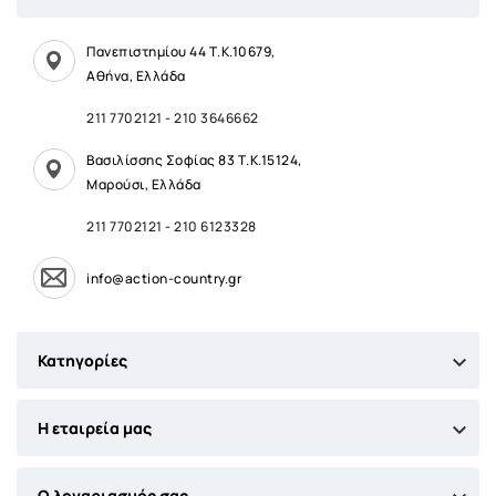
Πανεπιστημίου 44 Τ.Κ.10679,
Αθήνα, Ελλάδα
211 7702121
-
210 3646662
Βασιλίσσης Σοφίας 83 Τ.Κ.15124,
Μαρούσι, Ελλάδα
211 7702121
-
210 6123328
info@action-country.gr

Κατηγορίες

Η εταιρεία μας
Ο λογαριασμός σας