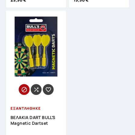



ΕΞΑΝΤΛΗΘΗΚΕ
ΒΕΛΑΚΙΑ DART BULL'S
Magnetic Dartset