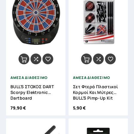




ΑΜΕΣΑ ΔΙΑΘΕΣΙΜΟ
ΑΜΕΣΑ ΔΙΑΘΕΣΙΜΟ
BULL'S ΣΤΟΧΟΣ DART
Σετ Φτερά Πλαστικοί
Scorpy Elektronic
Κορμοί Και Μύτρες
Dartboard
BULL'S Pimp-Up Kit
79,90 €
5,90 €