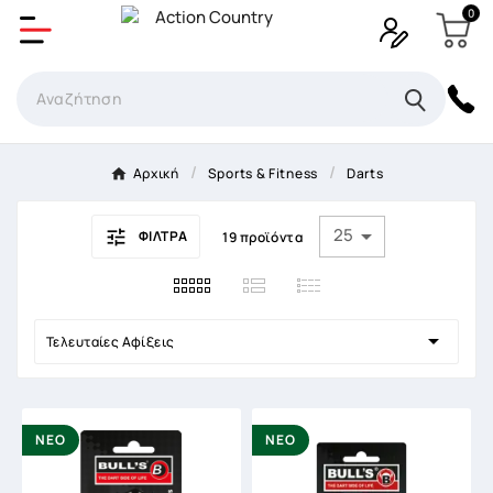
0
Δημιουργία λίστα επιθυμητών
Όνομα Λίστα επιθυμιτών
×
Αρχική
Sports & Fitness
Darts
Ακύρωση
Δημιουργία λίστα επιθυμητών
25


ΦΙΛΤΡA
19 προϊόντα

Τελευταίες Αφίξεις
ΝΈΟ
ΝΈΟ