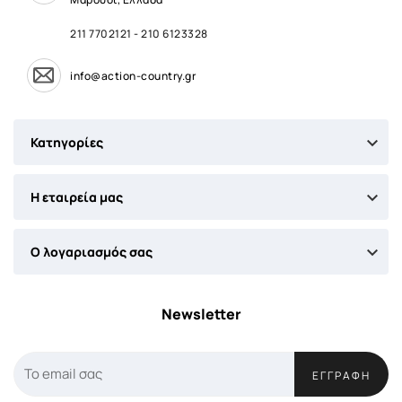
211 7702121
-
210 6123328
info@action-country.gr

Κατηγορίες

Η εταιρεία μας

Ο λογαριασμός σας
Newsletter
ΕΓΓΡΑΦΉ