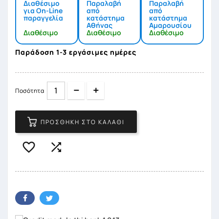
Διαθέσιμο
Παραλαβή
Παραλαβή
για On-Line
από
από
παραγγελία
κατάστημα
κατάστημα
Αθήνας
Αμαρουσίου
Διαθέσιμο
Διαθέσιμο
Διαθέσιμο
Παράδοση 1-3 εργάσιμες ημέρες
Quantity
Quantity
Ποσότητα
ΠΡΟΣΘΉΚΗ ΣΤΟ ΚΑΛΆΘΙ

