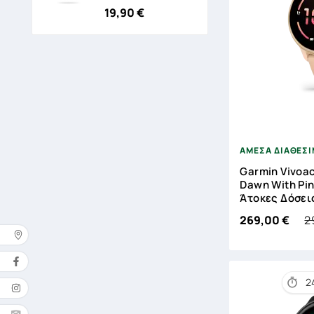
19,90 €
Τιμή

ΑΜΕΣΑ ΔΙΑΘΕΣ
Garmin Vivoac
Dawn With Pin
Άτοκες Δόσει
2
269,00 €
Δ
2

Όνομ