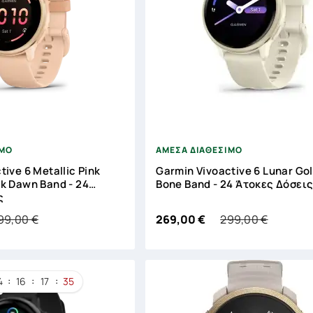





ΙΜΟ
ΑΜΕΣΑ ΔΙΑΘΕΣΙΜΟ
tive 6 Metallic Pink
Garmin Vivoactive 6 Lunar Go
k Dawn Band - 24
Bone Band - 24 Άτοκες Δόσει
ς
99,00 €
299,00 €
269,00 €
ημιουργία λίστα επιθυμητών
:
:
:
4
16
17
34
α Λίστα επιθυμιτών