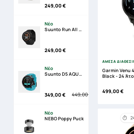
249,00 €
Τιμή
Νέο
Suunto Run All Black Silicone Strap - 12 Άτοκες Δόσεις
249,00 €
Τιμή

ΑΜΕΣΑ ΔΙΑΘΕΣ
Νέο
Garmin Venu 4
Suunto D5 AQUA - 24 Άτοκες Δόσεις
Black - 24 Άτ
499,00 €
449,00 €
349,00 €
Κανονική
Τιμή
τιμή
Νέο
2

NEBO Poppy Puck