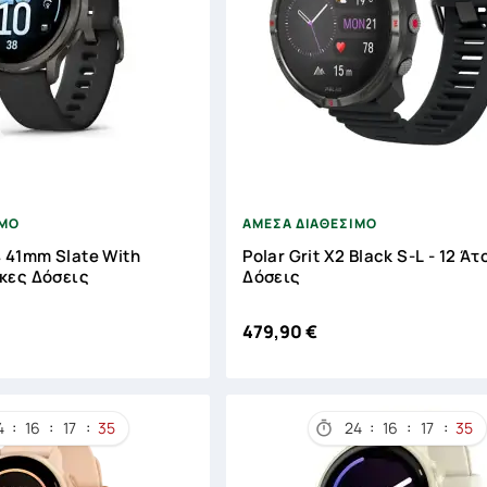





ΙΜΟ
ΑΜΕΣΑ ΔΙΑΘΕΣΙΜΟ
 41mm Slate With
Polar Grit X2 Black S-L - 12 Ά
οκες Δόσεις
Δόσεις
479,90 €
:
:
:
:
:
:
4
16
17
34
24
16
17
34
