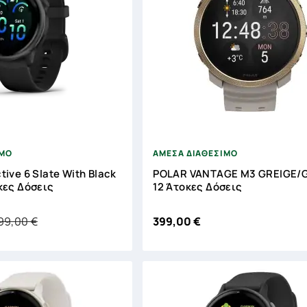
Ακύρωση
Δημιουργία λίστα επιθυμητών





ΙΜΟ
ΑΜΕΣΑ ΔΙΑΘΕΣΙΜΟ
tive 6 Slate With Black
POLAR VANTAGE M3 GREIGE/G
κες Δόσεις
12 Άτοκες Δόσεις
99,00 €
399,00 €