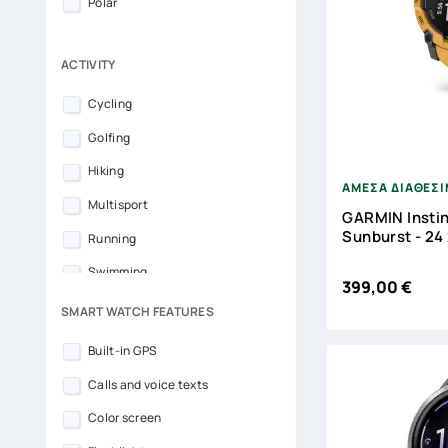
Polar
ACTIVITY
Cycling
Golfing

Hiking
ΑΜΕΣΑ ΔΙΑΘΕΣ
Multisport
GARMIN Insti
Sunburst - 24
Running
Swimming
399,00 €
Triathlon
SMART WATCH FEATURES
Built-in GPS
Calls and voice texts
Color screen