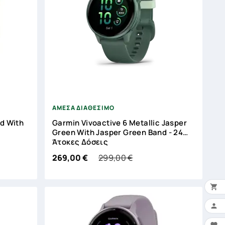



ΑΜΕΣΑ ΔΙΑΘΕΣΙΜΟ
ld With
Garmin Vivoactive 6 Metallic Jasper
ς
Green With Jasper Green Band - 24
Άτοκες Δόσεις
299,00 €
269,00 €


×
Ο 