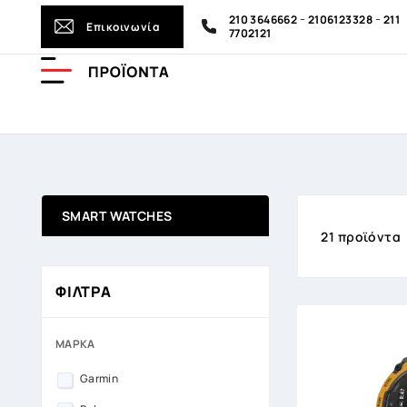
-
-
210 3646662
2106123328
211
Επικοινωνία
7702121
SMART WATCHES
21 προϊόντα
ΦΙΛΤΡA
ΜΆΡΚΑ
Garmin