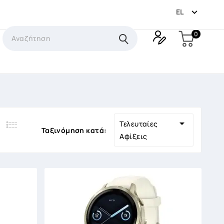

EL
0

Τελευταίες
Ταξινόμηση κατά:
Αφίξεις