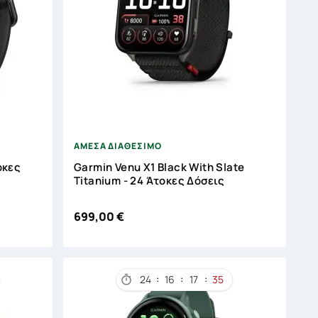



ΑΜΕΣΑ ΔΙΑΘΕΣΙΜΟ
τοκες
Garmin Venu X1 Black With Slate
Titanium - 24 Άτοκες Δόσεις
699,00 €
:
:
:
24
16
17
34
