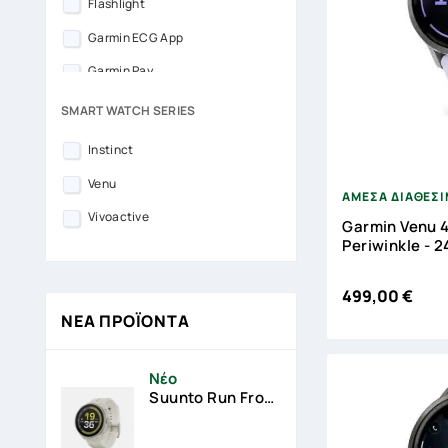
Flashlight
Garmin ECG App
Garmin Pay
HRV Status
SMART WATCH SERIES
Music Storage
Instinct

Pulse Ox
Venu
ΑΜΕΣΑ ΔΙΑΘΕΣ
Sleep Score
Vivoactive
Garmin Venu 4
Sleep Tracking
Periwinkle - 
Solar charging
499,00 €
Touchscreen
ΝΈΑ ΠΡΟΪΌΝΤΑ
Νέο
Suunto Run Frost Gray Silicone Strap - 12 Άτοκες Δόσεις