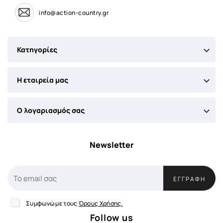
info@action-country.gr

Κατηγορίες

Η εταιρεία μας

Ο λογαριασμός σας
Newsletter
ΕΓΓΡΑΦΉ
Συμφωνώ με τους
Όρους Χρήσης.
Follow us