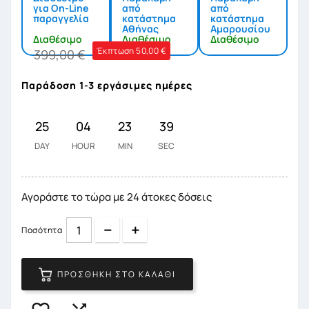
για On-Line
από
από
παραγγελία
κατάστημα
κατάστημα
Αθήνας
Αμαρουσίου
Διαθέσιμο
Διαθέσιμο
Διαθέσιμο
Έκπτωση 50,00 €
399,00 €
Παράδοση 1-3 εργάσιμες ημέρες
25
04
23
38
DAY
HOUR
MIN
SEC
Αγοράστε το τώρα με 24 άτοκες δόσεις
Quantity
Quantity
Ποσότητα
ΠΡΟΣΘΉΚΗ ΣΤΟ ΚΑΛΆΘΙ