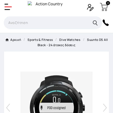
0
Δημιουργία λίστα επιθυμητών
Όνομα Λίστα επιθυμιτών
×
Αρχική
Sports & Fitness
Dive Watches
Suunto D5 All
Black - 24 άτοκες δόσεις
Ακύρωση
Δημιουργία λίστα επιθυμητών