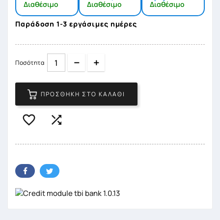
Διαθέσιμο
Διαθέσιμο
Διαθέσιμο
Παράδοση 1-3 εργάσιμες ημέρες
Quantity
Quantity
Ποσότητα
ΠΡΟΣΘΉΚΗ ΣΤΟ ΚΑΛΆΘΙ

