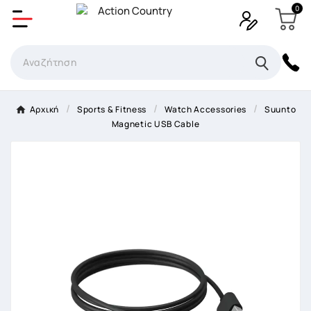
0
Δημιουργία λίστα επιθυμητών
Όνομα Λίστα επιθυμιτών
×
Αρχική
Sports & Fitness
Watch Accessories
Suunto
Magnetic USB Cable
Ακύρωση
Δημιουργία λίστα επιθυμητών