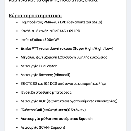
Κύρια χαρακτηριστικά:
Πομποδέκτης
PMR
446 /
LPD
(δεν απαιτείται άδεια)
Κανάλια : 8 κανάλια PMR446 +
69 LPD
Ισχύς εξόδου :
500
mW
*
Διπλό ΡΤΤ για επιλογή ισχύος (
Super
High
/
High
/
Low
)
Μεγάλη, φωτιζόμενη
LCD
οθόνη
υψηλής ευκρίνειας
Λειτουργία Dual Watch
Λειτουργία δόνησης (Vibracall)
38 CTCSS και 104 DCS υπότονοι σε εκπομπή και λήψη
Ένδειξη στάθμης μπαταρίας
Λειτουργία
VOX
(φωνητικά ενεργοποιούμενες επικοινωνίες)
Πλήκτρο
Call
(επιλογή
μεταξύ 5 τόνων
)
Λειτουργία ρύθμισης αυτόματου
Squelch
Λειτουργία SCAN (Σάρωση)