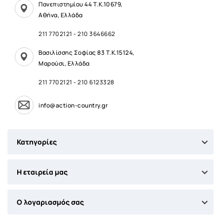
Πανεπιστημίου 44 Τ.Κ.10679,
Αθήνα, Ελλάδα
211 7702121
-
210 3646662
Βασιλίσσης Σοφίας 83 Τ.Κ.15124,
Μαρούσι, Ελλάδα
211 7702121
-
210 6123328
info@action-country.gr

Κατηγορίες

Η εταιρεία μας

Ο λογαριασμός σας