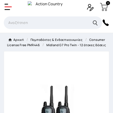
0
Δημιουργία λίστα επιθυμητών
Όνομα Λίστα επιθυμιτών
×
Αρχική
Πομποδέκτες & Ενδοεπικοινωνίες
Consumer
License Free PMR446
Midland G7 Pro Twin - 12 άτοκες δόσεις
Ακύρωση
Δημιουργία λίστα επιθυμητών