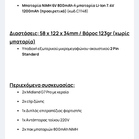
Μπαταρία
NiMH
6
V
800
mAh
ή μπαταρία
Li
-
Ion
7.4
V
1200
mAh
(προαιρετικά)
(κωδ.C1148)
Διαστάσεις: 58 x 122 x 34mm / Βάρος 123gr (χωρίς
μπαταρία)
Υποδοχή εξωτερικού μικρομεγαφώνου-ακουστικού
2
Pin
Standard
Περιεχόμενα συσκευασίας:
2x Midland G7 Pro με κεραία
2x clip ζώνης
1x Διπλός επιτραπέζιος φορτιστής
1x Αντάπτορας τοίχου 220V
2x πακ μπαταριών 800mAh NiMH