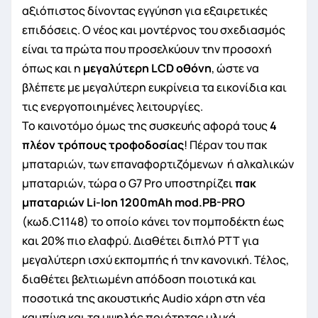
αξιόπιστος δίνοντας εγγύηση για εξαιρετικές
επιδόσεις. Ο νέος και μοντέρνος του σχεδιασμός
είναι τα πρώτα που προσελκύουν την προσοχή
όπως και η
μεγαλύτερη
LCD
οθόνη
, ώστε να
βλέπετε με μεγαλύτερη ευκρίνεια τα εικονίδια και
τις ενεργοποιημένες λειτουργίες.
Το καινοτόμο όμως της συσκευής αφορά τους
4
πλέον τρόπους τροφοδοσίας
! Πέραν του πακ
μπαταριών, των επαναφορτιζόμενων ή αλκαλικών
μπαταριών, τώρα ο G7 Pro υποστηρίζει
πακ
μπαταριών
Li
-
Ion
1200
mAh
mod
.
PB
-
PRO
(κωδ.C1148) το οποίο κάνει τον πομποδέκτη έως
και 20% πιο ελαφρύ. Διαθέτει διπλό ΡΤΤ για
μεγαλύτερη ισχύ εκπομπής ή την κανονική. Τέλος,
διαθέτει βελτιωμένη απόδοση ποιοτικά και
ποσοτικά της ακουστικής Audio χάρη στη νέα
καμπίνα και τα υψηλής ποιότητας υλικά.