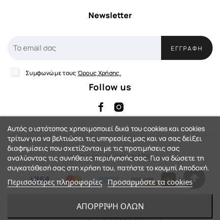
Newsletter
ΕΓΓΡΑΦΉ
Συμφωνώ με τους
Όρους Χρήσης.
Follow us
Αυτός ο ιστότοπος χρησιμοποιεί δικά του cookies και cookies
τρίτων για να βελτιώσει τις υπηρεσίες μας και να σας δείξει
διαφημίσεις που σχετίζονται με τις προτιμήσεις σας
Αρ. Γ.Ε.ΜΗ: 144735401000
αναλύοντας τις συνήθειες περιήγησής σας. Για να δώσετε τη
συγκατάθεσή σας στη χρήση του, πατήστε το κουμπί Αποδοχή.
Περισσότερες πληροφορίες
Προσαρμόστε τα cookies
eShop by Synergic Software
ΑΠΌΡΡΙΨΗ ΌΛΩΝ
© 2023 - Action-Country™. All Rights