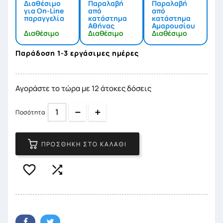
Διαθέσιμο
Παραλαβή
Παραλαβή
για On-Line
από
από
παραγγελία
κατάστημα
κατάστημα
Αθήνας
Αμαρουσίου
Διαθέσιμο
Διαθέσιμο
Διαθέσιμο
Παράδοση 1-3 εργάσιμες ημέρες
Αγοράστε το τώρα με 12 άτοκες δόσεις
Quantity
Quantity
Ποσότητα
ΠΡΟΣΘΉΚΗ ΣΤΟ ΚΑΛΆΘΙ

