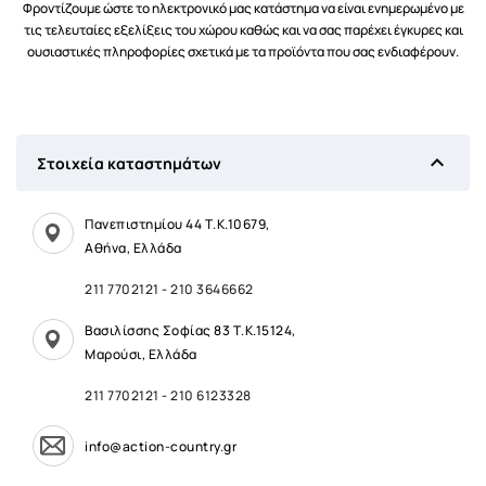
Φροντίζουμε ώστε το ηλεκτρονικό μας κατάστημα να είναι ενημερωμένο με
τις τελευταίες εξελίξεις του χώρου καθώς και να σας παρέχει έγκυρες και
ουσιαστικές πληροφορίες σχετικά με τα προϊόντα που σας ενδιαφέρουν.

Στοιχεία καταστημάτων
Πανεπιστημίου 44 Τ.Κ.10679,
Αθήνα, Ελλάδα
211 7702121
-
210 3646662
Βασιλίσσης Σοφίας 83 Τ.Κ.15124,
Μαρούσι, Ελλάδα
211 7702121
-
210 6123328
info@action-country.gr