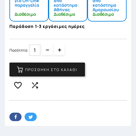
για On-Line
από
από
παραγγελία
κατάστημα
κατάστημα
Αθήνας
Αμαρουσίου
Διαθέσιμο
Διαθέσιμο
Διαθέσιμο
Παράδοση 1-3 εργάσιμες ημέρες
Quantity
Quantity
Ποσότητα
ΠΡΟΣΘΉΚΗ ΣΤΟ ΚΑΛΆΘΙ

