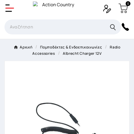
0
Δημιουργία λίστα επιθυμητών
Όνομα Λίστα επιθυμιτών
×
Αρχική
Πομποδέκτες & Ενδοεπικοινωνίες
Radio
Accessories
Albrecht Charger 12V
Ακύρωση
Δημιουργία λίστα επιθυμητών