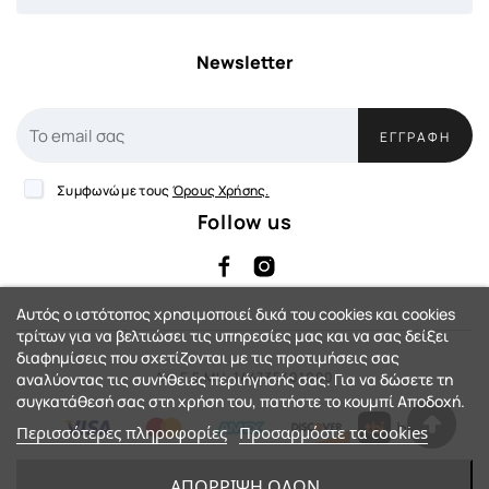
Newsletter
ΕΓΓΡΑΦΉ
Συμφωνώ με τους
Όρους Χρήσης.
Follow us
Αυτός ο ιστότοπος χρησιμοποιεί δικά του cookies και cookies
τρίτων για να βελτιώσει τις υπηρεσίες μας και να σας δείξει
διαφημίσεις που σχετίζονται με τις προτιμήσεις σας
Αρ. Γ.Ε.ΜΗ: 144735401000
αναλύοντας τις συνήθειες περιήγησής σας. Για να δώσετε τη
συγκατάθεσή σας στη χρήση του, πατήστε το κουμπί Αποδοχή.
Περισσότερες πληροφορίες
Προσαρμόστε τα cookies
eShop by Synergic Software
ΑΠΌΡΡΙΨΗ ΌΛΩΝ