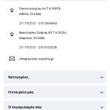
Πανεπιστημίου 44 Τ.Κ.10679,
Αθήνα, Ελλάδα
211 7702121
-
210 3646662
Βασιλίσσης Σοφίας 83 Τ.Κ.15124,
Μαρούσι, Ελλάδα
211 7702121
-
210 6123328
info@action-country.gr

Κατηγορίες

Η εταιρεία μας

Ο λογαριασμός σας