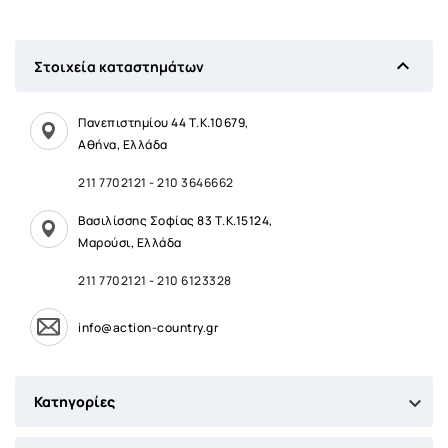

Στοιχεία καταστημάτων
Πανεπιστημίου 44 Τ.Κ.10679,
Αθήνα, Ελλάδα
211 7702121
-
210 3646662
Βασιλίσσης Σοφίας 83 Τ.Κ.15124,
Μαρούσι, Ελλάδα
211 7702121
-
210 6123328
info@action-country.gr

Κατηγορίες