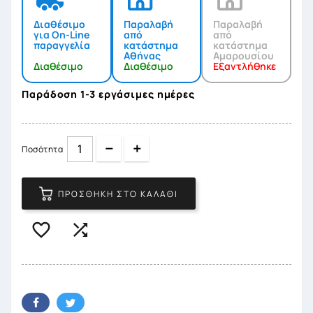
Διαθέσιμο
Παραλαβή
Παραλαβή
για On-Line
από
από
παραγγελία
κατάστημα
κατάστημα
Αθήνας
Αμαρουσίου
Διαθέσιμο
Διαθέσιμο
Εξαντλήθηκε
Παράδοση 1-3 εργάσιμες ημέρες
Quantity
Quantity
Ποσότητα
ΠΡΟΣΘΉΚΗ ΣΤΟ ΚΑΛΆΘΙ

