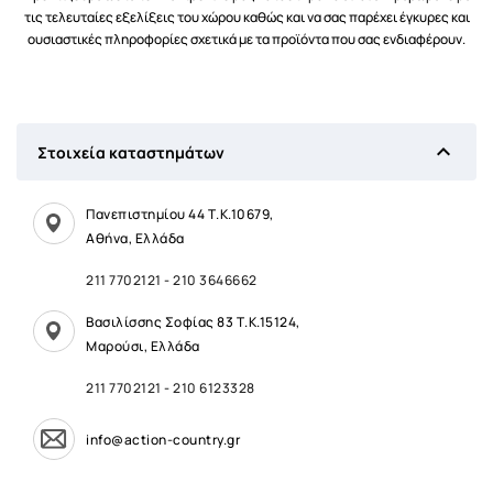
τις τελευταίες εξελίξεις του χώρου καθώς και να σας παρέχει έγκυρες και
ουσιαστικές πληροφορίες σχετικά με τα προϊόντα που σας ενδιαφέρουν.

Στοιχεία καταστημάτων
Πανεπιστημίου 44 Τ.Κ.10679,
Αθήνα, Ελλάδα
211 7702121
-
210 3646662
Βασιλίσσης Σοφίας 83 Τ.Κ.15124,
Μαρούσι, Ελλάδα
211 7702121
-
210 6123328
info@action-country.gr