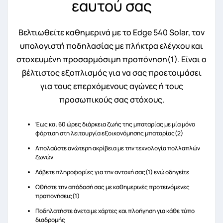
εαυτού σας
Βελτιωθείτε καθημερινά με το Edge 540 Solar, τον
υπολογιστή ποδηλασίας με πλήκτρα ελέγχου και
στοχευμένη προσαρμόσιμη προπόνηση(1). Είναι ο
βέλτιστος εξοπλισμός για να σας προετοιμάσει
για τους επερχόμενους αγώνες ή τους
προσωπικούς σας στόχους.
Έως και 60 ώρες διάρκεια ζωής της μπαταρίας με μία μόνο
φόρτιση στη λειτουργία εξοικονόμησης μπαταρίας(2)
Απολαύστε ανώτερη ακρίβεια με την τεχνολογία πολλαπλών
ζωνών
Λάβετε πληροφορίες για την αντοχή σας(1) ενώ οδηγείτε
Ωθήστε την απόδοσή σας με καθημερινές προτεινόμενες
προπονήσεις(1)
Ποδηλατήστε άνετα με χάρτες και πλοήγηση για κάθε τύπο
διαδρομής