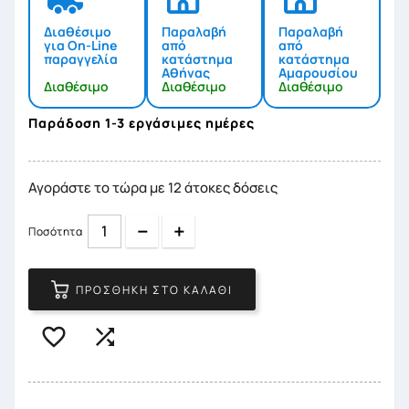
Διαθέσιμο
Παραλαβή
Παραλαβή
για On-Line
από
από
παραγγελία
κατάστημα
κατάστημα
Αθήνας
Αμαρουσίου
Διαθέσιμο
Διαθέσιμο
Διαθέσιμο
Παράδοση 1-3 εργάσιμες ημέρες
Αγοράστε το τώρα με 12 άτοκες δόσεις
Quantity
Quantity
Ποσότητα
ΠΡΟΣΘΉΚΗ ΣΤΟ ΚΑΛΆΘΙ

