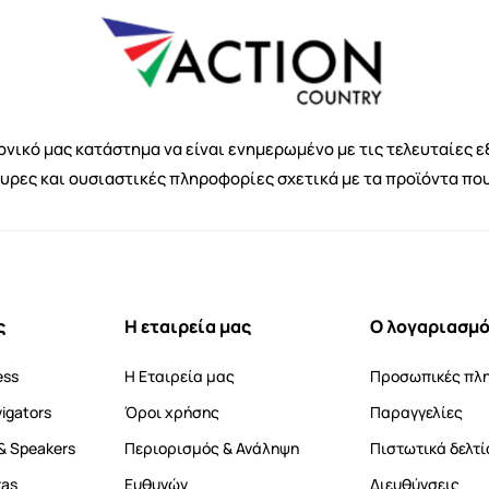
νικό μας κατάστημα να είναι ενημερωμένο με τις τελευταίες ε
κυρες και ουσιαστικές πληροφορίες σχετικά με τα προϊόντα πο
ς
Η εταιρεία μας
Ο λογαριασμό
ess
Η Εταιρεία μας
Προσωπικές πλ
vigators
Όροι χρήσης
Παραγγελίες
& Speakers
Περιορισμός & Ανάληψη
Πιστωτικά δελτί
ras
Ευθυνών
Διευθύνσεις