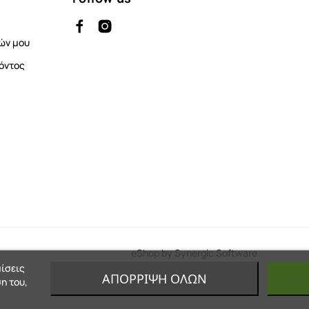
ών μου
όντος
eShop by Synergic Software
μίσεις
ΑΠΌΡΡΙΨΗ ΌΛΩΝ
η του,