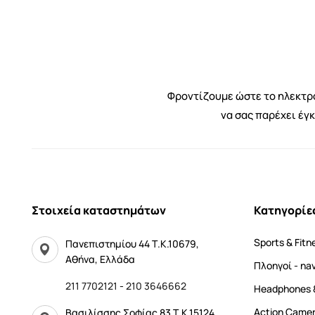
Φροντίζουμε ώστε το ηλεκτρο
να σας παρέχει έγ
Στοιχεία καταστημάτων
Κατηγορίε
Sports & Fitn
Πανεπιστημίου 44 Τ.Κ.10679,
Αθήνα, Ελλάδα
Πλοηγοί - na
211 7702121
-
210 3646662
Headphones 
Αction Came
Βασιλίσσης Σοφίας 83 Τ.Κ.15124,