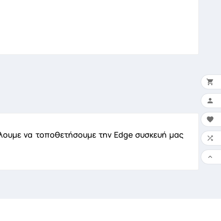


×
Ο 

θέλουμε να τοποθετήσουμε την Εdge συσκευή μας

