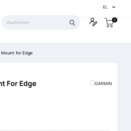

EL
0
 Mount for Edge
t For Edge