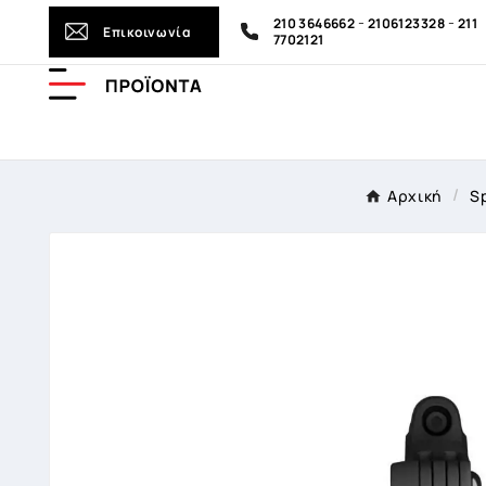
-
-
210 3646662
2106123328
211
Επικοινωνία
7702121
Αρχική
Sp