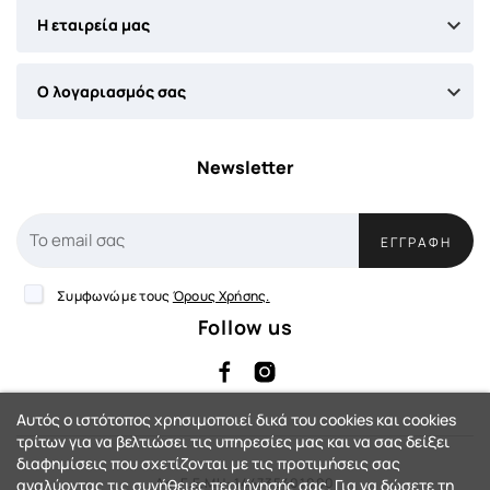

Η εταιρεία μας

Ο λογαριασμός σας
Newsletter
ΕΓΓΡΑΦΉ
Συμφωνώ με τους
Όρους Χρήσης.
Follow us
Αυτός ο ιστότοπος χρησιμοποιεί δικά του cookies και cookies
τρίτων για να βελτιώσει τις υπηρεσίες μας και να σας δείξει
διαφημίσεις που σχετίζονται με τις προτιμήσεις σας
Αρ. Γ.Ε.ΜΗ: 144735401000
αναλύοντας τις συνήθειες περιήγησής σας. Για να δώσετε τη