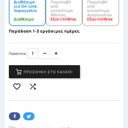
Διαθέσιμο
Παραλαβή
Παραλαβή
για On-Line
από
από
παραγγελία
κατάστημα
κατάστημα
Αθήνας
Αμαρουσίου
Διαθέσιμο
Εξαντλήθηκε
Εξαντλήθηκε
Παράδοση 1-3 εργάσιμες ημέρες
Quantity
Quantity
Ποσότητα
ΠΡΟΣΘΉΚΗ ΣΤΟ ΚΑΛΆΘΙ

