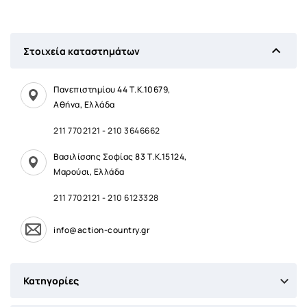

Στοιχεία καταστημάτων
Πανεπιστημίου 44 Τ.Κ.10679,
Αθήνα, Ελλάδα
211 7702121
-
210 3646662
Βασιλίσσης Σοφίας 83 Τ.Κ.15124,
Μαρούσι, Ελλάδα
211 7702121
-
210 6123328
info@action-country.gr

Κατηγορίες