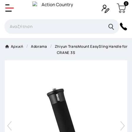
0
Δημιουργία λίστα επιθυμητών
Όνομα Λίστα επιθυμιτών
×
Αρχική
Adorama
Zhiyun TransMount EasySling Handle for
CRANE 3S
Ακύρωση
Δημιουργία λίστα επιθυμητών