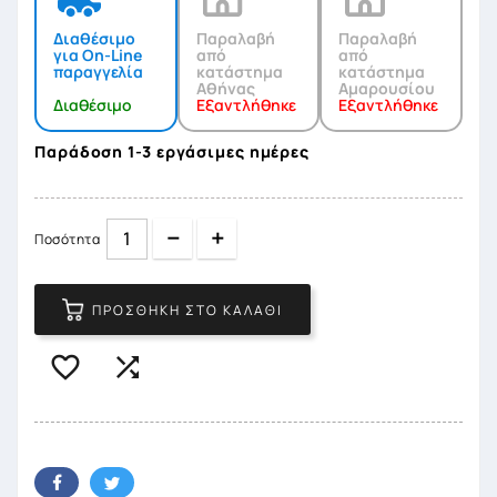
Διαθέσιμο
Παραλαβή
Παραλαβή
για On-Line
από
από
παραγγελία
κατάστημα
κατάστημα
Αθήνας
Αμαρουσίου
Διαθέσιμο
Εξαντλήθηκε
Εξαντλήθηκε
Παράδοση 1-3 εργάσιμες ημέρες
Quantity
Quantity
Ποσότητα
ΠΡΟΣΘΉΚΗ ΣΤΟ ΚΑΛΆΘΙ

