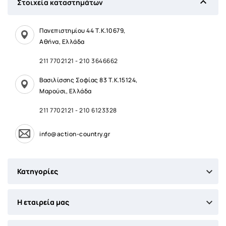

Στοιχεία καταστημάτων
Πανεπιστημίου 44 Τ.Κ.10679,
Αθήνα, Ελλάδα
211 7702121
-
210 3646662
Βασιλίσσης Σοφίας 83 Τ.Κ.15124,
Μαρούσι, Ελλάδα
211 7702121
-
210 6123328
info@action-country.gr

Κατηγορίες

Η εταιρεία μας