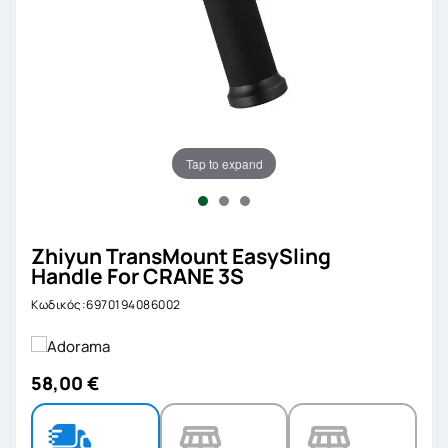
Tap to expand
Zhiyun TransMount EasySling
Handle For CRANE 3S
Κωδικός:6970194086002
58,00 €