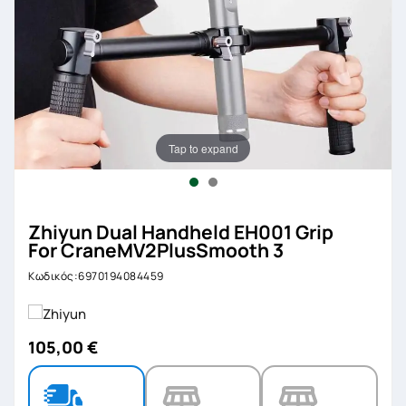
Tap to expand
Zhiyun Dual Handheld EH001 Grip
For CraneMV2PlusSmooth 3
Κωδικός:6970194084459
105,00 €