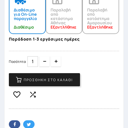
Διαθέσιμο
Παραλαβή
Παραλαβή
για On-Line
από
από
παραγγελία
κατάστημα
κατάστημα
Αθήνας
Αμαρουσίου
Διαθέσιμο
Εξαντλήθηκε
Εξαντλήθηκε
Παράδοση 1-3 εργάσιμες ημέρες
Quantity
Quantity
Ποσότητα
ΠΡΟΣΘΉΚΗ ΣΤΟ ΚΑΛΆΘΙ

