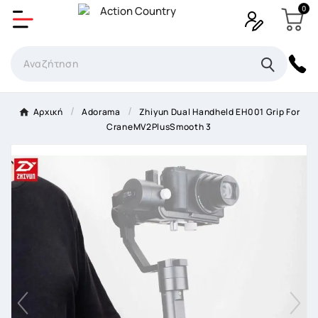
0
Δημιουργία λίστα επιθυμητών
Όνομα Λίστα επιθυμιτών
×
Αρχική
Adorama
Zhiyun Dual Handheld EH001 Grip For
CraneMV2PlusSmooth 3
Ακύρωση
Δημιουργία λίστα επιθυμητών