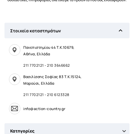

Στοιχεία καταστημάτων
Πανεπιστημίου 44 Τ.Κ.10679,
Αθήνα, Ελλάδα
211 7702121
-
210 3646662
Βασιλίσσης Σοφίας 83 Τ.Κ.15124,
Μαρούσι, Ελλάδα
211 7702121
-
210 6123328
info@action-country.gr

Κατηγορίες