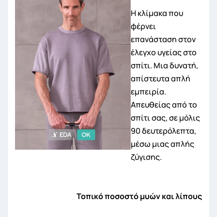
Η κλίμακα που
φέρνει
επανάσταση στον
έλεγχο υγείας στο
σπίτι. Μια δυνατή,
απίστευτα απλή
εμπειρία.
Απευθείας από το
σπίτι σας, σε μόλις
90 δευτερόλεπτα,
μέσω μιας απλής
ζύγισης.
Τοπικό ποσοστό μυών και λίπους