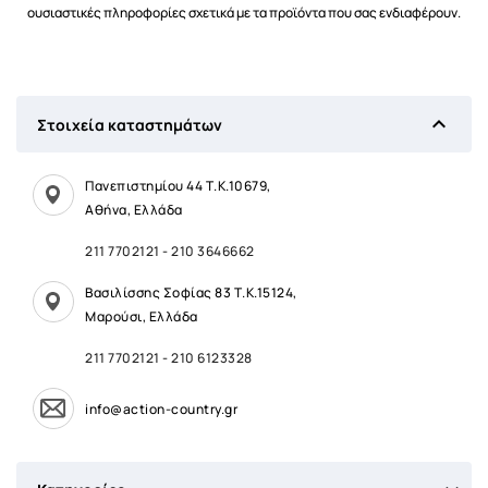
ουσιαστικές πληροφορίες σχετικά με τα προϊόντα που σας ενδιαφέρουν.

Στοιχεία καταστημάτων
Πανεπιστημίου 44 Τ.Κ.10679,
Αθήνα, Ελλάδα
211 7702121
-
210 3646662
Βασιλίσσης Σοφίας 83 Τ.Κ.15124,
Μαρούσι, Ελλάδα
211 7702121
-
210 6123328
info@action-country.gr