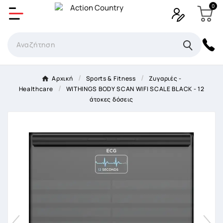
0
Δημιουργία λίστα επιθυμητών
Όνομα Λίστα επιθυμιτών
×
Αρχική
Sports & Fitness
Ζυγαριές -
Healthcare
WITHINGS BODY SCAN WIFI SCALE BLACK - 12
Ακύρωση
Δημιουργία λίστα επιθυμητών
άτοκες δόσεις