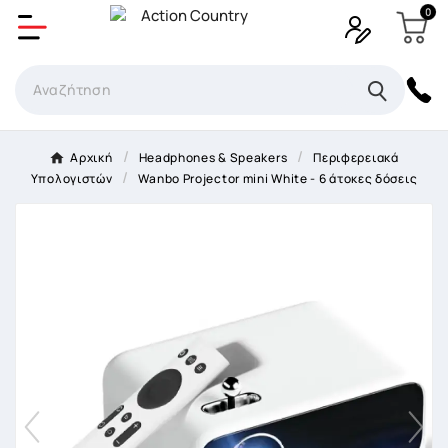
0
Δημιουργία λίστα επιθυμητών
Όνομα Λίστα επιθυμιτών
×
Αρχική
Headphones & Speakers
Περιφερειακά
Υπολογιστών
Wanbo Projector mini White - 6 άτοκες δόσεις
Ακύρωση
Δημιουργία λίστα επιθυμητών