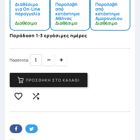
Διαθέσιμο
Παραλαβή
Παραλαβή
για On-Line
από
από
παραγγελία
κατάστημα
κατάστημα
Αθήνας
Αμαρουσίου
Διαθέσιμο
Διαθέσιμο
Διαθέσιμο
Παράδοση 1-3 εργάσιμες ημέρες
Quantity
Quantity
Ποσότητα
ΠΡΟΣΘΉΚΗ ΣΤΟ ΚΑΛΆΘΙ

