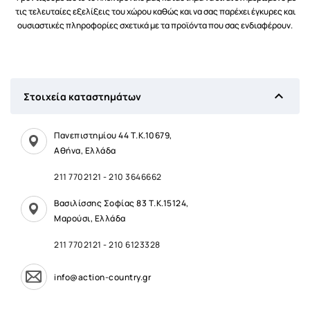
τις τελευταίες εξελίξεις του χώρου καθώς και να σας παρέχει έγκυρες και
ουσιαστικές πληροφορίες σχετικά με τα προϊόντα που σας ενδιαφέρουν.

Στοιχεία καταστημάτων
Πανεπιστημίου 44 Τ.Κ.10679,
Αθήνα, Ελλάδα
211 7702121
-
210 3646662
Βασιλίσσης Σοφίας 83 Τ.Κ.15124,
Μαρούσι, Ελλάδα
211 7702121
-
210 6123328
info@action-country.gr