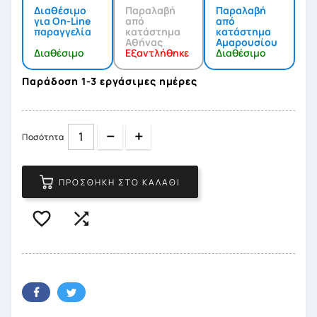
Διαθέσιμο
Παραλαβή
Παραλαβή
για On-Line
από
από
παραγγελία
κατάστημα
κατάστημα
Αθήνας
Αμαρουσίου
Διαθέσιμο
Εξαντλήθηκε
Διαθέσιμο
Παράδοση 1-3 εργάσιμες ημέρες
Quantity
Quantity
Ποσότητα
ΠΡΟΣΘΉΚΗ ΣΤΟ ΚΑΛΆΘΙ

