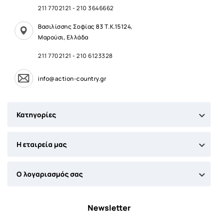
211 7702121
-
210 3646662
Βασιλίσσης Σοφίας 83 Τ.Κ.15124,
Μαρούσι, Ελλάδα
211 7702121
-
210 6123328
info@action-country.gr

Κατηγορίες

Η εταιρεία μας

Ο λογαριασμός σας
Newsletter