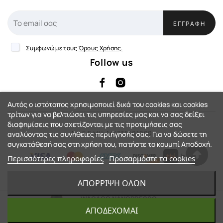
ΕΓΓΡΑΦΉ
Συμφωνώ με τους
Όρους Χρήσης.
Follow us
Αυτός ο ιστότοπος χρησιμοποιεί δικά του cookies και cookies
τρίτων για να βελτιώσει τις υπηρεσίες μας και να σας δείξει
διαφημίσεις που σχετίζονται με τις προτιμήσεις σας
Αρ. Γ.Ε.ΜΗ: 144735401000
αναλύοντας τις συνήθειες περιήγησής σας. Για να δώσετε τη
συγκατάθεσή σας στη χρήση του, πατήστε το κουμπί Αποδοχή.
Περισσότερες πληροφορίες
Προσαρμόστε τα cookies
eShop by Synergic Software
ΑΠΌΡΡΙΨΗ ΌΛΩΝ
© 2023 - Action-Country™. All Rights
WACACO NANOPRESSO
ELEMENTS RED
ΑΠΟΔΈΧΟΜΑΙ
Reserved.