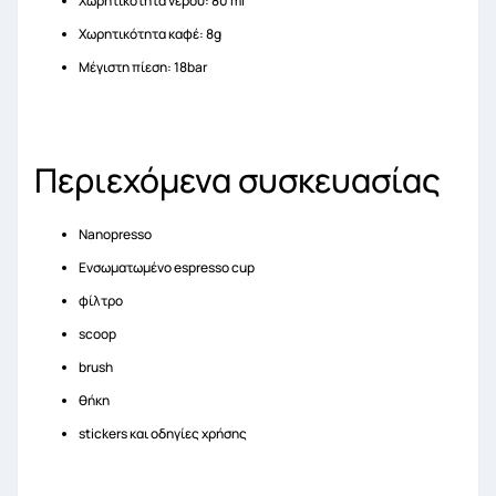
Χωρητικότητα νερού: 80 ml
Χωρητικότητα καφέ: 8g
Μέγιστη πίεση: 18bar
Περιεχόμενα συσκευασίας
Nanopresso
Ενσωματωμένο espresso cup
φίλτρο
scoop
brush
θήκη
stickers και οδηγίες χρήσης