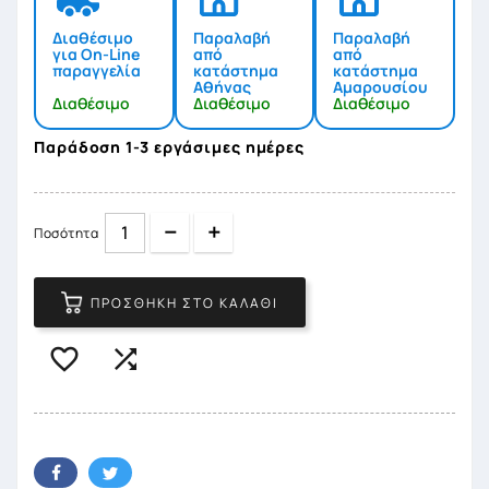
Διαθέσιμο
Παραλαβή
Παραλαβή
για On-Line
από
από
παραγγελία
κατάστημα
κατάστημα
Αθήνας
Αμαρουσίου
Διαθέσιμο
Διαθέσιμο
Διαθέσιμο
Παράδοση 1-3 εργάσιμες ημέρες
Quantity
Quantity
Ποσότητα
ΠΡΟΣΘΉΚΗ ΣΤΟ ΚΑΛΆΘΙ

