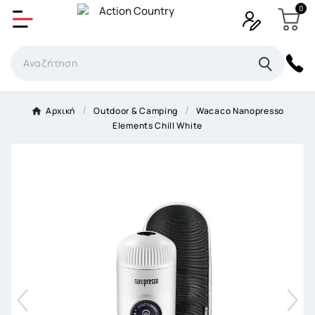
0
Δημιουργία λίστα επιθυμητών
Όνομα Λίστα επιθυμιτών
×
Αρχική
Outdoor & Camping
Wacaco Nanopresso
Elements Chill White
Ακύρωση
Δημιουργία λίστα επιθυμητών