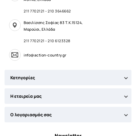
211 7702121
-
210 3646662
Βασιλίσσης Σοφίας 83 Τ.Κ.15124,
Μαρούσι, Ελλάδα
211 7702121
-
210 6123328
info@action-country.gr

Κατηγορίες

Η εταιρεία μας

Ο λογαριασμός σας
Newsletter