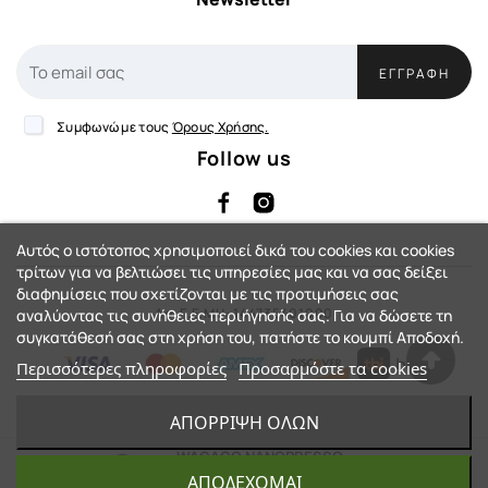
ΕΓΓΡΑΦΉ
Συμφωνώ με τους
Όρους Χρήσης.
Follow us
Αυτός ο ιστότοπος χρησιμοποιεί δικά του cookies και cookies
τρίτων για να βελτιώσει τις υπηρεσίες μας και να σας δείξει
διαφημίσεις που σχετίζονται με τις προτιμήσεις σας
Αρ. Γ.Ε.ΜΗ: 144735401000
αναλύοντας τις συνήθειες περιήγησής σας. Για να δώσετε τη
συγκατάθεσή σας στη χρήση του, πατήστε το κουμπί Αποδοχή.
Περισσότερες πληροφορίες
Προσαρμόστε τα cookies
eShop by Synergic Software
ΑΠΌΡΡΙΨΗ ΌΛΩΝ
© 2023 - Action-Country™. All Rights
WACACO NANOPRESSO
ELEMENTS CHILL WHITE
ΑΠΟΔΈΧΟΜΑΙ
Reserved.