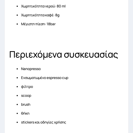
Χωρητικότητα νερού: 80 ml
Χωρητικότητα καφέ: 8g
Μέγιστη πίεση: 18bar
Περιεχόμενα συσκευασίας
Nanopresso
Ενσωματωμένο espresso cup
φίλτρο
scoop
brush
θήκη
stickers και οδηγίες χρήσης