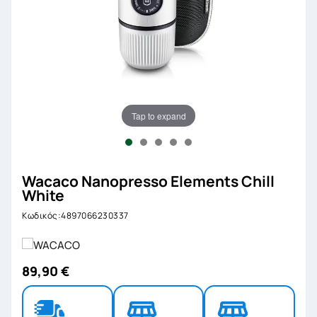
Tap to expand
Wacaco Nanopresso Elements Chill
White
Κωδικός:4897066230337
89,90 €