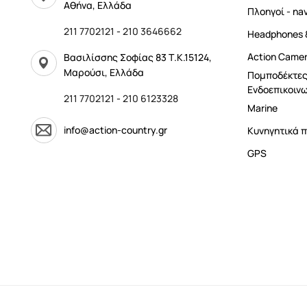
Αθήνα, Ελλάδα
Πλοηγοί - na
211 7702121
-
210 3646662
Headphones 
Αction Came
Βασιλίσσης Σοφίας 83 Τ.Κ.15124,
Μαρούσι, Ελλάδα
Πομποδέκτες
Ενδοεπικοινω
211 7702121
-
210 6123328
Marine
info@action-country.gr
Κυνηγητικά π
GPS