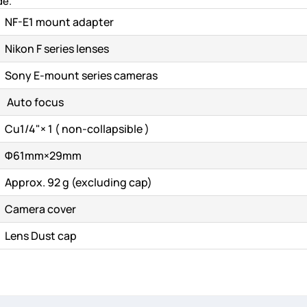
de.
NF-E1 mount adapter
α Λίστα επιθυμιτών
Nikon F series lenses
Sony E-mount series cameras
Ακύρωση
Δημιουργία λίστα επιθυμητών
Auto focus
Cu1/4"× 1 ( non-collapsible )
Φ61mm×29mm
Approx. 92 g (excluding cap)
Camera cover
Lens Dust cap