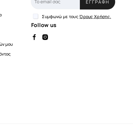
ΕΓΓΡΑΦΉ
α
Συμφωνώ με τους
Όρους Χρήσης.
Follow us
ών μου
όντος