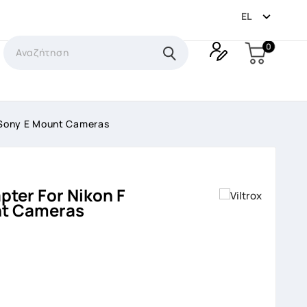

EL
0
o Sony E Mount Cameras
pter For Nikon F
nt Cameras