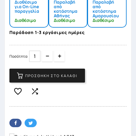
Διαθέσιμο
Παραλαβή
Παραλαβή
για On-Line
από
από
παραγγελία
κατάστημα
κατάστημα
Αθήνας
Αμαρουσίου
Διαθέσιμο
Διαθέσιμο
Διαθέσιμο
Παράδοση 1-3 εργάσιμες ημέρες
Quantity
Quantity
Ποσότητα
ΠΡΟΣΘΉΚΗ ΣΤΟ ΚΑΛΆΘΙ

