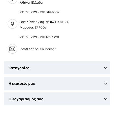
Αθήνα, Ελλάδα
211 7702121
-
210 3646662
Βασιλίσσης Σοφίας 83 Τ.Κ.15124,
Μαρούσι, Ελλάδα
211 7702121
-
210 6123328
info@action-country.gr

Κατηγορίες

Η εταιρεία μας

Ο λογαριασμός σας