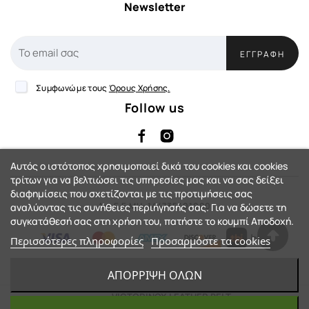
Newsletter
ΕΓΓΡΑΦΉ
Συμφωνώ με τους
Όρους Χρήσης.
Follow us
Αυτός ο ιστότοπος χρησιμοποιεί δικά του cookies και cookies
τρίτων για να βελτιώσει τις υπηρεσίες μας και να σας δείξει
διαφημίσεις που σχετίζονται με τις προτιμήσεις σας
Αρ. Γ.Ε.ΜΗ: 144735401000
αναλύοντας τις συνήθειες περιήγησής σας. Για να δώσετε τη
συγκατάθεσή σας στη χρήση του, πατήστε το κουμπί Αποδοχή.
Περισσότερες πληροφορίες
Προσαρμόστε τα cookies
eShop by Synergic Software
ΑΠΌΡΡΙΨΗ ΌΛΩΝ
© 2023 - Action-Country™. All Rights
VICTORINOX LEATHER BELT