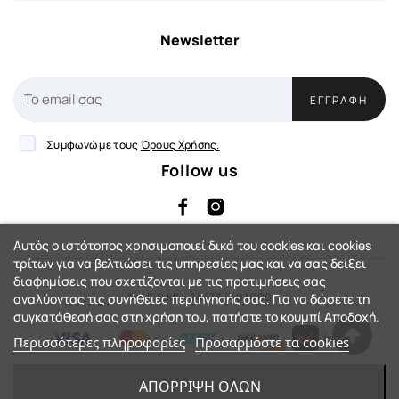
Newsletter
ΕΓΓΡΑΦΉ
Συμφωνώ με τους
Όρους Χρήσης.
Follow us
Αυτός ο ιστότοπος χρησιμοποιεί δικά του cookies και cookies
τρίτων για να βελτιώσει τις υπηρεσίες μας και να σας δείξει
διαφημίσεις που σχετίζονται με τις προτιμήσεις σας
Αρ. Γ.Ε.ΜΗ: 144735401000
αναλύοντας τις συνήθειες περιήγησής σας. Για να δώσετε τη
συγκατάθεσή σας στη χρήση του, πατήστε το κουμπί Αποδοχή.
Περισσότερες πληροφορίες
Προσαρμόστε τα cookies
eShop by Synergic Software
ΑΠΌΡΡΙΨΗ ΌΛΩΝ