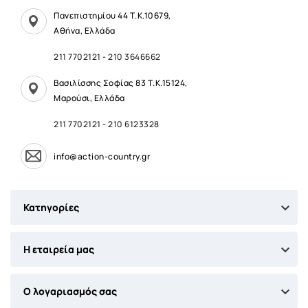
Πανεπιστημίου 44 Τ.Κ.10679,
Αθήνα, Ελλάδα
211 7702121
-
210 3646662
Βασιλίσσης Σοφίας 83 Τ.Κ.15124,
Μαρούσι, Ελλάδα
211 7702121
-
210 6123328
info@action-country.gr

Κατηγορίες

Η εταιρεία μας

Ο λογαριασμός σας