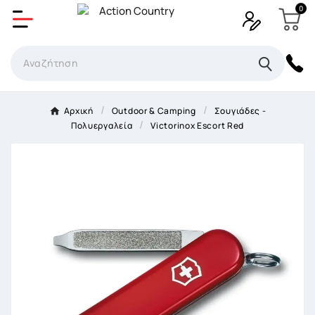
0
Δημιουργία λίστα επιθυμητών
Όνομα Λίστα επιθυμιτών
×
Αρχική
Outdoor & Camping
Σουγιάδες -
Πολυεργαλεία
Victorinox Escort Red
Ακύρωση
Δημιουργία λίστα επιθυμητών