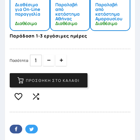
Διαθέσιμο
Παραλαβή
Παραλαβή
για On-Line
από
από
παραγγελία
κατάστημα
κατάστημα
Αθήνας
Αμαρουσίου
Διαθέσιμο
Διαθέσιμο
Διαθέσιμο
Παράδοση 1-3 εργάσιμες ημέρες
Quantity
Quantity
Ποσότητα
ΠΡΟΣΘΉΚΗ ΣΤΟ ΚΑΛΆΘΙ

