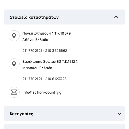

Στοιχεία καταστημάτων
Πανεπιστημίου 44 Τ.Κ.10679,
Αθήνα, Ελλάδα
211 7702121
-
210 3646662
Βασιλίσσης Σοφίας 83 Τ.Κ.15124,
Μαρούσι, Ελλάδα
211 7702121
-
210 6123328
info@action-country.gr

Κατηγορίες