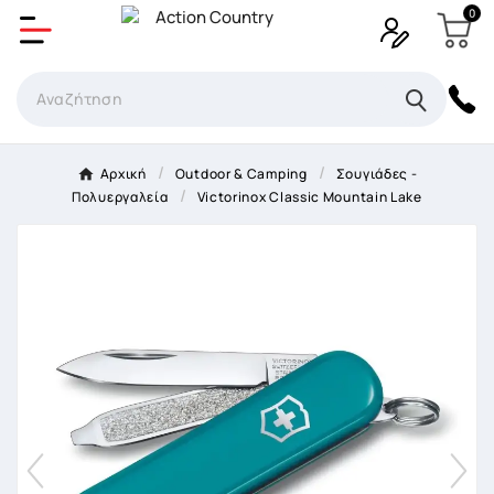
0
Δημιουργία λίστα επιθυμητών
Όνομα Λίστα επιθυμιτών
×
Αρχική
Outdoor & Camping
Σουγιάδες -
Πολυεργαλεία
Victorinox Classic Mountain Lake
Ακύρωση
Δημιουργία λίστα επιθυμητών