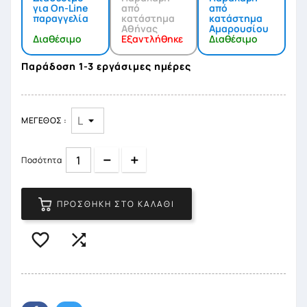
για On-Line
από
από
παραγγελία
κατάστημα
κατάστημα
Αθήνας
Αμαρουσίου
Διαθέσιμο
Εξαντλήθηκε
Διαθέσιμο
Παράδοση 1-3 εργάσιμες ημέρες
ΜΈΓΕΘΟΣ :
Quantity
Quantity
Ποσότητα
ΠΡΟΣΘΉΚΗ ΣΤΟ ΚΑΛΆΘΙ

