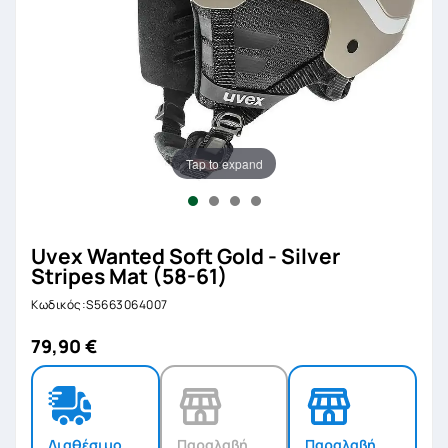
Tap to expand
Uvex Wanted Soft Gold - Silver
Stripes Mat (58-61)
Κωδικός:S5663064007
79,90 €
Διαθέσιμο
Παραλαβή
Παραλαβή