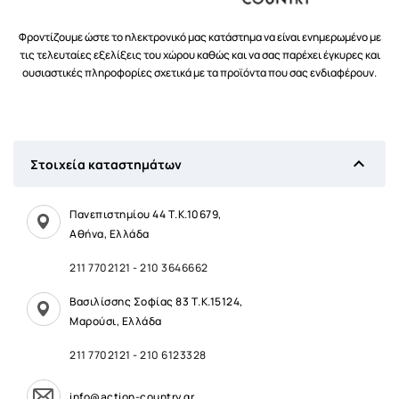
Φροντίζουμε ώστε το ηλεκτρονικό μας κατάστημα να είναι ενημερωμένο με
τις τελευταίες εξελίξεις του χώρου καθώς και να σας παρέχει έγκυρες και
ουσιαστικές πληροφορίες σχετικά με τα προϊόντα που σας ενδιαφέρουν.

Στοιχεία καταστημάτων
Πανεπιστημίου 44 Τ.Κ.10679,
Αθήνα, Ελλάδα
211 7702121
-
210 3646662
Βασιλίσσης Σοφίας 83 Τ.Κ.15124,
Μαρούσι, Ελλάδα
211 7702121
-
210 6123328
info@action-country.gr