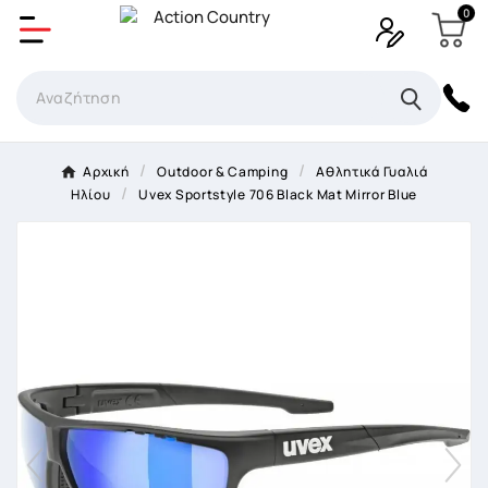
0
Δημιουργία λίστα επιθυμητών
Όνομα Λίστα επιθυμιτών
×
Αρχική
Outdoor & Camping
Αθλητικά Γυαλιά
Ηλίου
Uvex Sportstyle 706 Black Mat Mirror Blue
Ακύρωση
Δημιουργία λίστα επιθυμητών