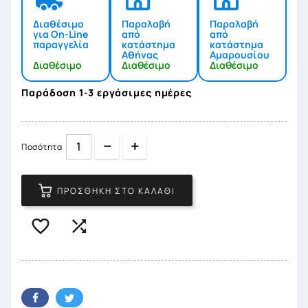
Διαθέσιμο
Παραλαβή
Παραλαβή
για On-Line
από
από
παραγγελία
κατάστημα
κατάστημα
Αθήνας
Αμαρουσίου
Διαθέσιμο
Διαθέσιμο
Διαθέσιμο
Παράδοση 1-3 εργάσιμες ημέρες
Quantity
Quantity
Ποσότητα
ΠΡΟΣΘΉΚΗ ΣΤΟ ΚΑΛΆΘΙ

