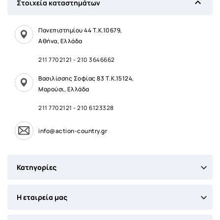

Στοιχεία καταστημάτων
Πανεπιστημίου 44 Τ.Κ.10679,
Αθήνα, Ελλάδα
211 7702121
-
210 3646662
Βασιλίσσης Σοφίας 83 Τ.Κ.15124,
Μαρούσι, Ελλάδα
211 7702121
-
210 6123328
info@action-country.gr

Κατηγορίες

Η εταιρεία μας