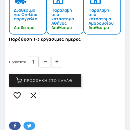
Διαθέσιμο
Παραλαβή
Παραλαβή
για On-Line
από
από
παραγγελία
κατάστημα
κατάστημα
Αθήνας
Αμαρουσίου
Διαθέσιμο
Διαθέσιμο
Διαθέσιμο
Παράδοση 1-3 εργάσιμες ημέρες
Quantity
Quantity
Ποσότητα
ΠΡΟΣΘΉΚΗ ΣΤΟ ΚΑΛΆΘΙ

