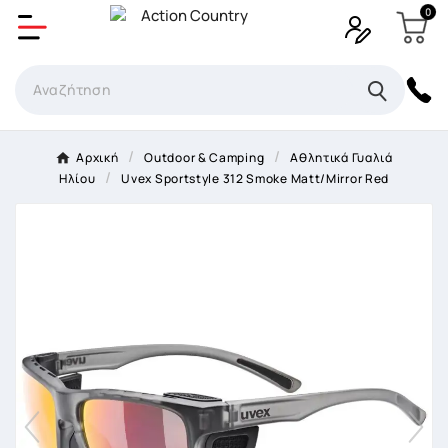
0
Δημιουργία λίστα επιθυμητών
Όνομα Λίστα επιθυμιτών
×
Αρχική
Outdoor & Camping
Αθλητικά Γυαλιά
Ηλίου
Uvex Sportstyle 312 Smoke Matt/Mirror Red
Ακύρωση
Δημιουργία λίστα επιθυμητών