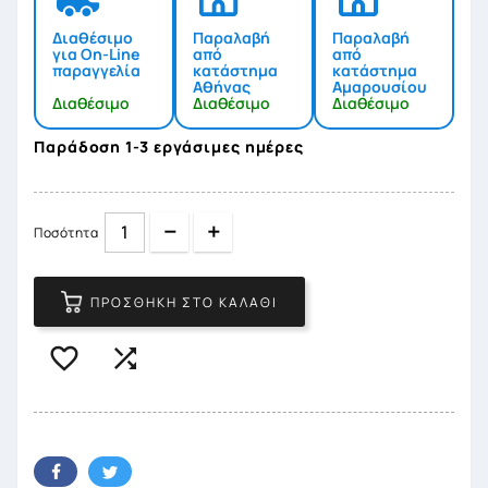
Διαθέσιμο
Παραλαβή
Παραλαβή
για On-Line
από
από
παραγγελία
κατάστημα
κατάστημα
Αθήνας
Αμαρουσίου
Διαθέσιμο
Διαθέσιμο
Διαθέσιμο
Παράδοση 1-3 εργάσιμες ημέρες
Quantity
Quantity
Ποσότητα
ΠΡΟΣΘΉΚΗ ΣΤΟ ΚΑΛΆΘΙ

