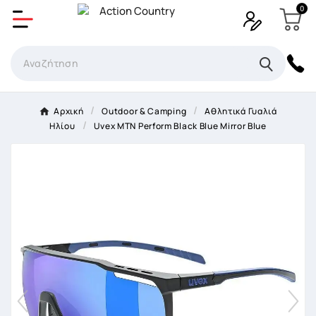
0
Δημιουργία λίστα επιθυμητών
Όνομα Λίστα επιθυμιτών
×
Αρχική
Outdoor & Camping
Αθλητικά Γυαλιά
Ηλίου
Uvex MTN Perform Black Blue Mirror Blue
Ακύρωση
Δημιουργία λίστα επιθυμητών