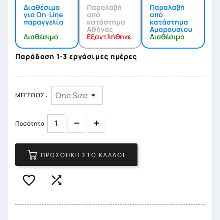
Διαθέσιμο
Παραλαβή
Παραλαβή
για On-Line
από
από
παραγγελία
κατάστημα
κατάστημα
Αθήνας
Αμαρουσίου
Διαθέσιμο
Εξαντλήθηκε
Διαθέσιμο
Παράδοση 1-3 εργάσιμες ημέρες
ΜΈΓΕΘΟΣ :
Quantity
Quantity
Ποσότητα
ΠΡΟΣΘΉΚΗ ΣΤΟ ΚΑΛΆΘΙ

