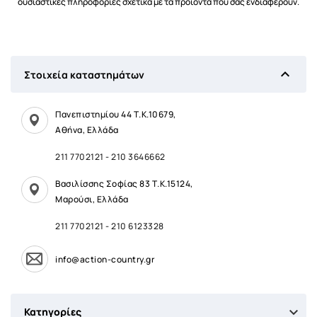
ουσιαστικές πληροφορίες σχετικά με τα προϊόντα που σας ενδιαφέρουν.

Στοιχεία καταστημάτων
Πανεπιστημίου 44 Τ.Κ.10679,
Αθήνα, Ελλάδα
211 7702121
-
210 3646662
Βασιλίσσης Σοφίας 83 Τ.Κ.15124,
Μαρούσι, Ελλάδα
211 7702121
-
210 6123328
info@action-country.gr

Κατηγορίες