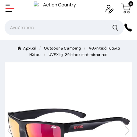
0
Δημιουργία λίστα επιθυμητών
Όνομα Λίστα επιθυμιτών
×
Αρχική
Outdoor & Camping
Αθλητικά Γυαλιά
Ηλίου
UVEX lgl 29 black mat mirror red
Ακύρωση
Δημιουργία λίστα επιθυμητών