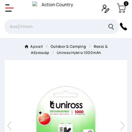
0
Δημιουργία λίστα επιθυμητών
Όνομα Λίστα επιθυμιτών
×
Αρχική
Outdoor & Camping
Φακοί &
Αξεσουάρ
Uniross Hybrio 1000mAh
Ακύρωση
Δημιουργία λίστα επιθυμητών