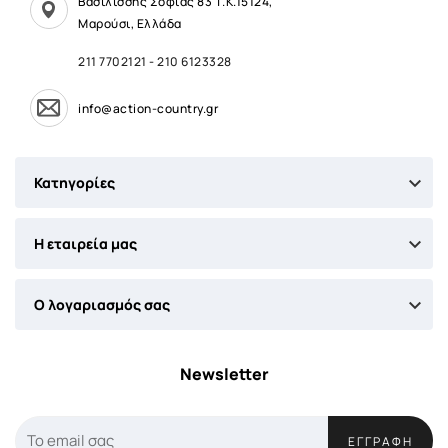
Βασιλίσσης Σοφίας 83 Τ.Κ.15124,
Μαρούσι, Ελλάδα
211 7702121
-
210 6123328
info@action-country.gr

Κατηγορίες

Η εταιρεία μας

Ο λογαριασμός σας
Newsletter
ΕΓΓΡΑΦΉ