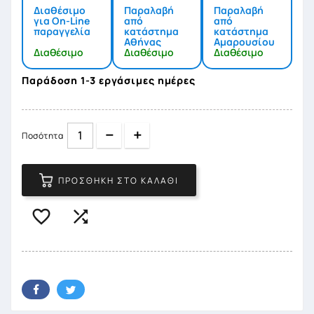
Διαθέσιμο
Παραλαβή
Παραλαβή
για On-Line
από
από
παραγγελία
κατάστημα
κατάστημα
Αθήνας
Αμαρουσίου
Διαθέσιμο
Διαθέσιμο
Διαθέσιμο
Παράδοση 1-3 εργάσιμες ημέρες
Quantity
Quantity
Ποσότητα
ΠΡΟΣΘΉΚΗ ΣΤΟ ΚΑΛΆΘΙ

