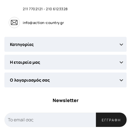
211 7702121
-
210 6123328
info@action-country.gr

Κατηγορίες

Η εταιρεία μας

Ο λογαριασμός σας
Newsletter
ΕΓΓΡΑΦΉ