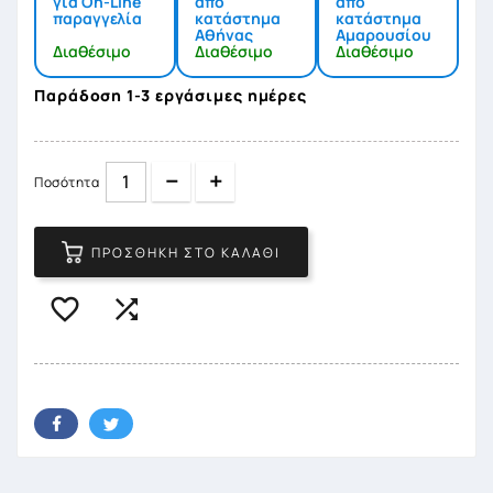
για On-Line
από
από
παραγγελία
κατάστημα
κατάστημα
Αθήνας
Αμαρουσίου
Διαθέσιμο
Διαθέσιμο
Διαθέσιμο
Παράδοση 1-3 εργάσιμες ημέρες
Quantity
Quantity
Ποσότητα
ΠΡΟΣΘΉΚΗ ΣΤΟ ΚΑΛΆΘΙ

