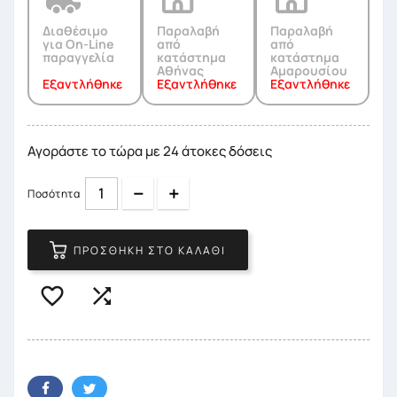
Διαθέσιμο
Παραλαβή
Παραλαβή
για On-Line
από
από
παραγγελία
κατάστημα
κατάστημα
Αθήνας
Αμαρουσίου
Εξαντλήθηκε
Εξαντλήθηκε
Εξαντλήθηκε
Αγοράστε το τώρα με 24 άτοκες δόσεις
Quantity
Quantity
Ποσότητα
ΠΡΟΣΘΉΚΗ ΣΤΟ ΚΑΛΆΘΙ

