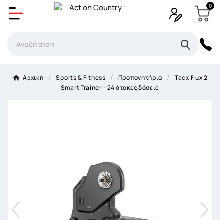
0
Δημιουργία λίστα επιθυμητών
Όνομα Λίστα επιθυμιτών
×
Αρχική
Sports & Fitness
Προπονητήρια
Tacx Flux 2
Smart Trainer - 24 άτοκες δόσεις
Ακύρωση
Δημιουργία λίστα επιθυμητών