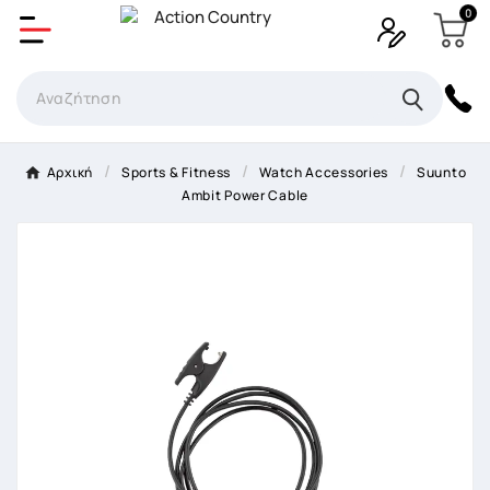
0
Δημιουργία λίστα επιθυμητών
Όνομα Λίστα επιθυμιτών
×
Αρχική
Sports & Fitness
Watch Accessories
Suunto
Ambit Power Cable
Ακύρωση
Δημιουργία λίστα επιθυμητών