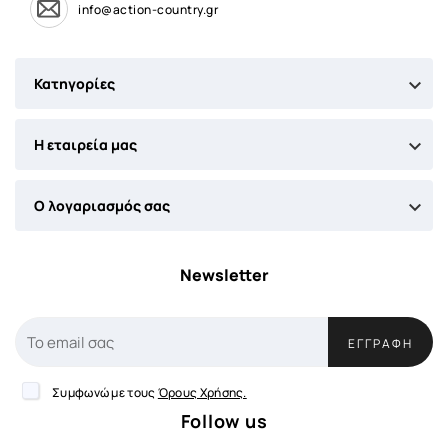
info@action-country.gr

Κατηγορίες

Η εταιρεία μας

Ο λογαριασμός σας
Newsletter
ΕΓΓΡΑΦΉ
Συμφωνώ με τους
Όρους Χρήσης.
Follow us