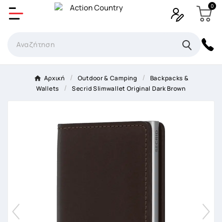
0
Δημιουργία λίστα επιθυμητών
Όνομα Λίστα επιθυμιτών
×
Αρχική
Outdoor & Camping
Backpacks &
Wallets
Secrid Slimwallet Original Dark Brown
Ακύρωση
Δημιουργία λίστα επιθυμητών