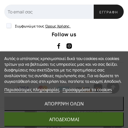
ΕΓΓΡΑΦΉ
Συμφωνώ με τους
Όρους Χρήσης.
Follow us
Αυτός ο ιστότοπος χρησιμοποιεί δικά του cookies και cookies
τρίτων για να βελτιώσει τις υπηρεσίες μας και να σας δείξει
διαφημίσεις που σχετίζονται με τις προτιμήσεις σας
Αρ. Γ.Ε.ΜΗ: 144735401000
αναλύοντας τις συνήθειες περιήγησής σας. Για να δώσετε τη
συγκατάθεσή σας στη χρήση του, πατήστε το κουμπί Αποδοχή.
Περισσότερες πληροφορίες
Προσαρμόστε τα cookies
eShop by Synergic Software
ΑΠΌΡΡΙΨΗ ΌΛΩΝ
© 2023 - Action-Country™. All Rights
SECRID SLIMWALLET ORIGINAL
DARK BROWN
ΑΠΟΔΈΧΟΜΑΙ
Reserved.