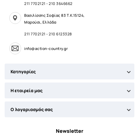
211 7702121
-
210 3646662
Βασιλίσσης Σοφίας 83 Τ.Κ.15124,
Μαρούσι, Ελλάδα
211 7702121
-
210 6123328
info@action-country.gr

Κατηγορίες

Η εταιρεία μας

Ο λογαριασμός σας
Newsletter