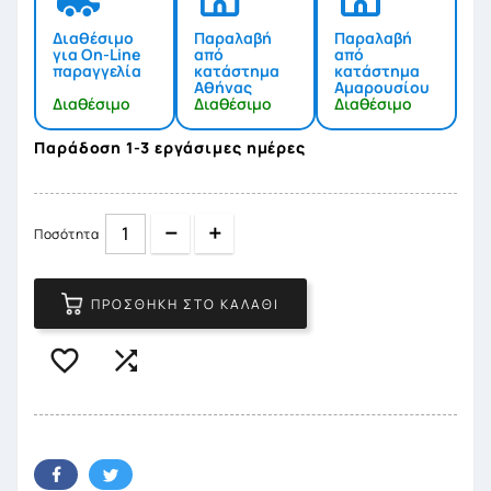
Διαθέσιμο
Παραλαβή
Παραλαβή
για On-Line
από
από
παραγγελία
κατάστημα
κατάστημα
Αθήνας
Αμαρουσίου
Διαθέσιμο
Διαθέσιμο
Διαθέσιμο
Παράδοση 1-3 εργάσιμες ημέρες
Quantity
Quantity
Ποσότητα
ΠΡΟΣΘΉΚΗ ΣΤΟ ΚΑΛΆΘΙ

