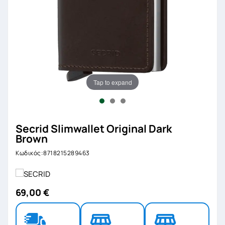
Tap to expand
Secrid Slimwallet Original Dark
Brown
Κωδικός:8718215289463
69,00 €