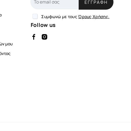
ΕΓΓΡΑΦΉ
α
Συμφωνώ με τους
Όρους Χρήσης.
Follow us
ών μου
όντος