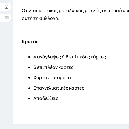
Όνομ
Ο εντυπωσιακός μεταλλικός μοχλός σε χρυσό χρ
αυτή τη συλλογή.
Κρατάει
4 ανάγλυφες ή 6 επίπεδες κάρτες
6 επιπλέον κάρτες
Χαρτονομίσματα
Επαγγελματικές κάρτες
Αποδείξεις