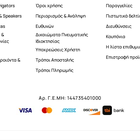
vigators
Όροι χρήσης
Παραγγελίες
& Speakers
Περιορισμός & Ανάληψη
Πιστωτικά δελτί
ras
Ευθυνών
Διευθύνσεις
 &
Δικαιώματα Πνευματικής
Κουπόνια
νίες
Ιδιοκτησίας
Η λίστα επιθυμι
Υποχρεώσεις Χρήστη
Επιστροφή προϊ
ροιόντα &
Τρόποι Αποστολής
Τρόποι Πληρωμής
Αρ. Γ.Ε.ΜΗ: 144735401000