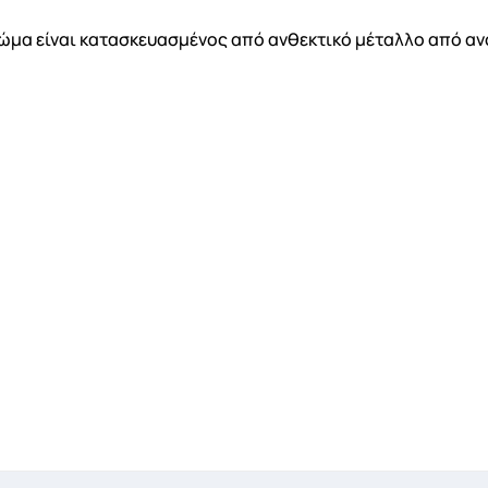
α Λίστα επιθυμιτών
ώμα είναι κατασκευασμένος από ανθεκτικό μέταλλο από ανο
Ακύρωση
Δημιουργία λίστα επιθυμητών