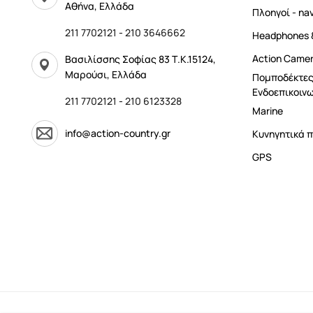
Αθήνα, Ελλάδα
Πλοηγοί - na
211 7702121
-
210 3646662
Headphones 
Αction Came
Βασιλίσσης Σοφίας 83 Τ.Κ.15124,
Μαρούσι, Ελλάδα
Πομποδέκτες
Ενδοεπικοινω
211 7702121
-
210 6123328
Marine
info@action-country.gr
Κυνηγητικά π
GPS