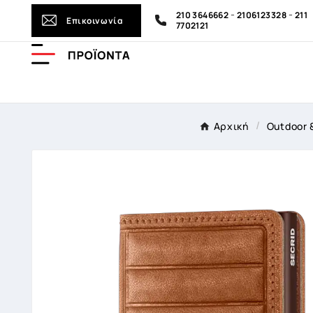
-
-
210 3646662
2106123328
211
Επικοινωνία
7702121
Αρχική
Outdoor 