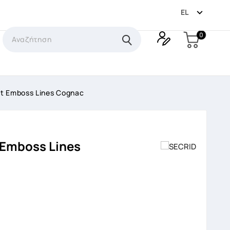

EL
0
et Emboss Lines Cognac
 Emboss Lines