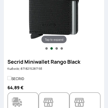
Tap to expand
Secrid Miniwallet Rango Black
Κωδικός:8718215287193
64,89 €