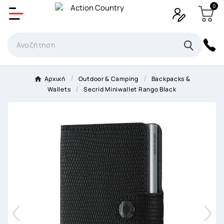
0
Δημιουργία λίστα επιθυμητών
Όνομα Λίστα επιθυμιτών
×
Αρχική
Outdoor & Camping
Backpacks &
Wallets
Secrid Miniwallet Rango Black
Ακύρωση
Δημιουργία λίστα επιθυμητών