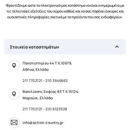
Φροντίζουμε ώστε το ηλεκτρονικό μας κατάστημα να είναι ενημερωμένο με
τις τελευταίες εξελίξεις του χώρου καθώς και να σας παρέχει έγκυρες και
ουσιαστικές πληροφορίες σχετικά με τα προϊόντα που σας ενδιαφέρουν.

Στοιχεία καταστημάτων
Πανεπιστημίου 44 Τ.Κ.10679,
Αθήνα, Ελλάδα
211 7702121
-
210 3646662
Βασιλίσσης Σοφίας 83 Τ.Κ.15124,
Μαρούσι, Ελλάδα
211 7702121
-
210 6123328
info@action-country.gr