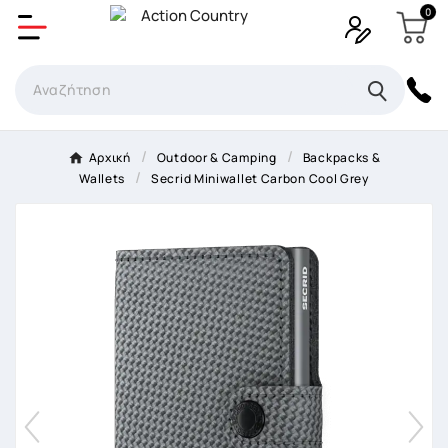
0
Δημιουργία λίστα επιθυμητών
Όνομα Λίστα επιθυμιτών
×
Αρχική
Outdoor & Camping
Backpacks &
Wallets
Secrid Miniwallet Carbon Cool Grey
Ακύρωση
Δημιουργία λίστα επιθυμητών