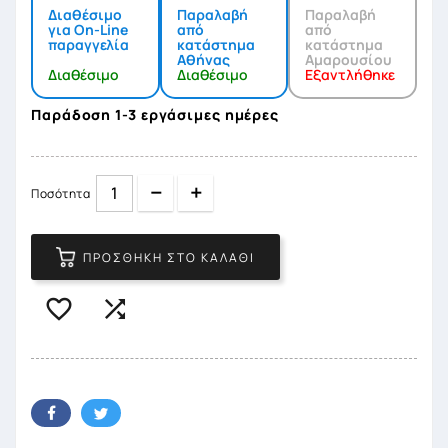
Διαθέσιμο
Παραλαβή
Παραλαβή
για On-Line
από
από
παραγγελία
κατάστημα
κατάστημα
Αθήνας
Αμαρουσίου
Διαθέσιμο
Διαθέσιμο
Εξαντλήθηκε
Παράδοση 1-3 εργάσιμες ημέρες
Quantity
Quantity
Ποσότητα
ΠΡΟΣΘΉΚΗ ΣΤΟ ΚΑΛΆΘΙ

