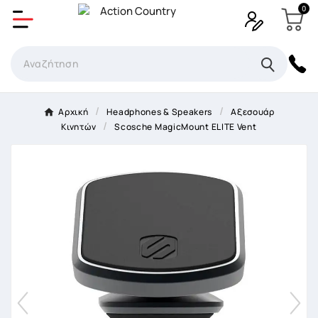
0
Δημιουργία λίστα επιθυμητών
Όνομα Λίστα επιθυμιτών
×
Αρχική
Headphones & Speakers
Αξεσουάρ
Κινητών
Scosche MagicMount ELITE Vent
Ακύρωση
Δημιουργία λίστα επιθυμητών