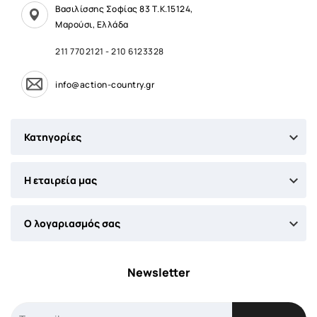
Βασιλίσσης Σοφίας 83 Τ.Κ.15124,
Μαρούσι, Ελλάδα
211 7702121
-
210 6123328
info@action-country.gr

Κατηγορίες

Η εταιρεία μας

Ο λογαριασμός σας
Newsletter