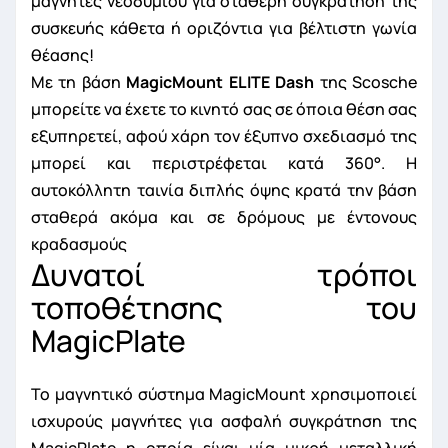
μαγνήτες νεοδυμίου για σταθερή συγκράτηση της
συσκευής κάθετα ή οριζόντια για βέλτιστη γωνία
θέασης!
Με τη βάση
MagicMount ELITE Dash
της Scosche
μπορείτε να έχετε το κινητό σας σε όποια θέση σας
εξυπηρετεί, αφού χάρη τον έξυπνο σχεδιασμό της
μπορεί και περιστρέφεται κατά 360°. Η
αυτοκόλλητη ταινία διπλής όψης κρατά την βάση
σταθερά ακόμα και σε δρόμους με έντονους
κραδασμούς
Δυνατοί τρόποι
τοποθέτησης του
MagicPlate
Το μαγνητικό σύστημα MagicMount χρησιμοποιεί
ισχυρούς μαγνήτες για ασφαλή συγκράτηση της
MagicPlate η οποία είναι μία μικρή μεταλλική