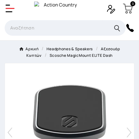
0
Δημιουργία λίστα επιθυμητών
Όνομα Λίστα επιθυμιτών
×
Αρχική
Headphones & Speakers
Αξεσουάρ
Κινητών
Scosche MagicMount ELITE Dash
Ακύρωση
Δημιουργία λίστα επιθυμητών