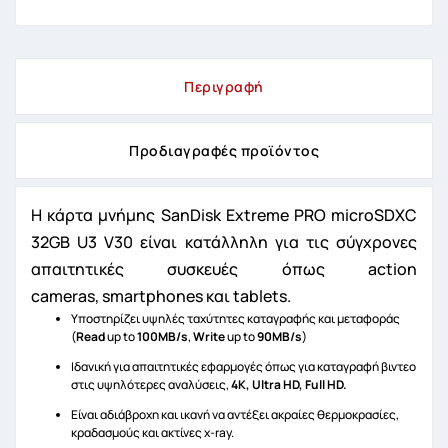
Περιγραφή
Προδιαγραφές προϊόντος
Η κάρτα μνήμης SanDisk Extreme PRO microSDXC
32GB U3 V30 είναι κατάλληλη για τις σύγχρονες
απαιτητικές συσκευές όπως action
cameras,
smartphones και tablets.
Υποστηρίζει υψηλές ταχύτητες καταγραφής και μεταφοράς
(
Read
up to
100MB/s
,
Write
up to
90MB/s
)
Ιδανική για απαιτητικές εφαρμογές όπως για καταγραφή βιντεο
στις υψηλότερες αναλύσεις,
4K, Ultra HD, Full HD.
Είναι αδιάβροχη και ικανή να αντέξει ακραίες θερμοκρασίες,
κραδασμούς και ακτίνες x-ray.