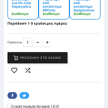
για On-Line
από
από
παραγγελία
κατάστημα
κατάστημα
Αθήνας
Αμαρουσίου
Διαθέσιμο
Διαθέσιμο
Διαθέσιμο
Παράδοση 1-3 εργάσιμες ημέρες
Quantity
Quantity
Ποσότητα
ΠΡΟΣΘΉΚΗ ΣΤΟ ΚΑΛΆΘΙ

