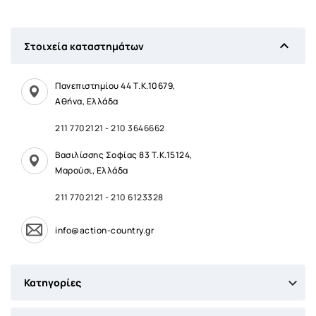

Στοιχεία καταστημάτων
Πανεπιστημίου 44 Τ.Κ.10679,
Αθήνα, Ελλάδα
211 7702121
-
210 3646662
Βασιλίσσης Σοφίας 83 Τ.Κ.15124,
Μαρούσι, Ελλάδα
211 7702121
-
210 6123328
info@action-country.gr

Κατηγορίες