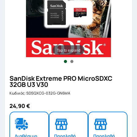
Tap to expand
SanDisk Extreme PRO MicroSDXC
32GB U3 V30
Κωδικός:SDSQXCG-032G-GN6MA
24,90 €
Διαθέσιμο
Παραλαβή
Παραλαβή