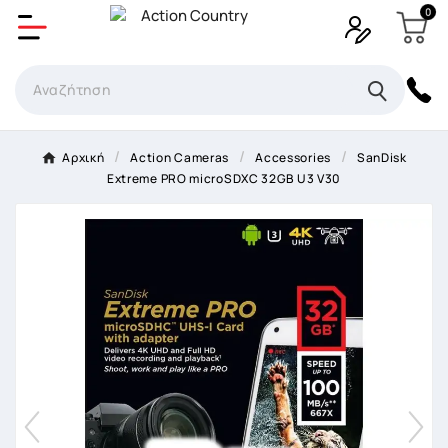
0
Δημιουργία λίστα επιθυμητών
Όνομα Λίστα επιθυμιτών
×
Αρχική
Αction Cameras
Accessories
SanDisk
Extreme PRO microSDXC 32GB U3 V30
Ακύρωση
Δημιουργία λίστα επιθυμητών