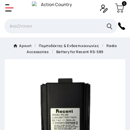
0
Δημιουργία λίστα επιθυμητών
Όνομα Λίστα επιθυμιτών
×
Αρχική
Πομποδέκτες & Ενδοεπικοινωνίες
Radio
Accessories
Battery for Recent RS-589
Ακύρωση
Δημιουργία λίστα επιθυμητών