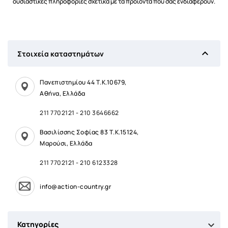
ουσιαστικές πληροφορίες σχετικά με τα προϊόντα που σας ενδιαφέρουν.

Στοιχεία καταστημάτων
Πανεπιστημίου 44 Τ.Κ.10679,
Αθήνα, Ελλάδα
211 7702121
-
210 3646662
Βασιλίσσης Σοφίας 83 Τ.Κ.15124,
Μαρούσι, Ελλάδα
211 7702121
-
210 6123328
info@action-country.gr

Κατηγορίες