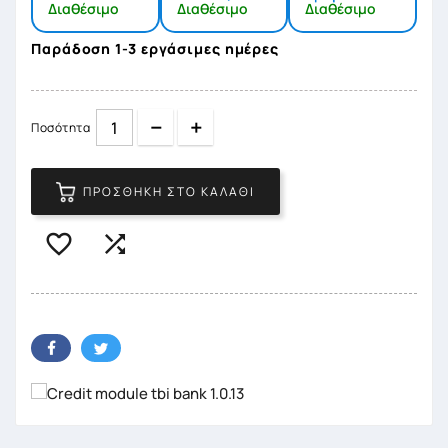
Διαθέσιμο
Διαθέσιμο
Διαθέσιμο
Παράδοση 1-3 εργάσιμες ημέρες
Quantity
Quantity
Ποσότητα
ΠΡΟΣΘΉΚΗ ΣΤΟ ΚΑΛΆΘΙ

