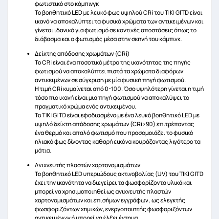
φωτιστικό στο κάμπινγκ
Το βοηθητικό LED με λευκό φως υψηλού CRi του TIKI GITD είναι
ικανό να αποκαλύπτει τα φυσικά χρώματα των αντικειμένων και
γίνεται ιδανικό για φωτισμό σε κοντινές αποστάσεις όπως το
διάβασμα και ο φωτισμός μέσα στην σκηνή του κάμπινκ.
Δείκτης απόδοσης χρωμάτων (CRi)
Το CRi είναι ένα ποσοτικό μέτρο της ικανότητας της πηγής
φωτισμού να αποκαλύπτει πιστά τα χρώματα διαφόρων
αντικειμένων σε σύγκριση με μία φυσική πηγή φωτισμού.
Η τιμή CRi κυμαίνεται από 0-100. Όσο υψηλότερη γίνεται η τιμή
τόσο πιο ικανή είναι μια πηγή φωτισμού να αποκαλύψει το
πραγματικό χρώμα ενός αντικειμένου.
Το TIKI GITD είναι εφοδιασμένο με ένα λευκό βοηθητικό LED με
υψηλό δείκτη απόδοσης χρωμάτων (CRi>90) επιτρέποντας
ένα θερμό και απαλό φωτισμό που προσομοιάζει το φυσικό
ηλιακό φως δίνοντας καθαρή εικόνα κουράζοντας λιγότερο τα
μάτια.
Ανιχνευτής πλαστών χαρτονομισμάτων
Το βοηθητικό LED υπεριώδους ακτινοβολίας (UV) του TIKI GITD
έχει την ικανότητα να διεγείρει τα φωσφορίζοντα υλικά και
μπορεί να χρησιμοποιηθεί ως ανιχνευτής πλαστών
χαρτονομισμάτων και επισήμων εγγράφων , ως ελεγκτής
φωσφοριζόντων χημικών, ενεργοποιητής φωσφοριζόντων
αντικειμένων ή μπορεί να έλξει έντομα.