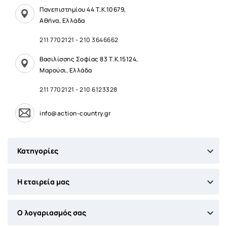
Πανεπιστημίου 44 Τ.Κ.10679,
Αθήνα, Ελλάδα
211 7702121
-
210 3646662
Βασιλίσσης Σοφίας 83 Τ.Κ.15124,
Μαρούσι, Ελλάδα
211 7702121
-
210 6123328
info@action-country.gr

Κατηγορίες

Η εταιρεία μας

Ο λογαριασμός σας