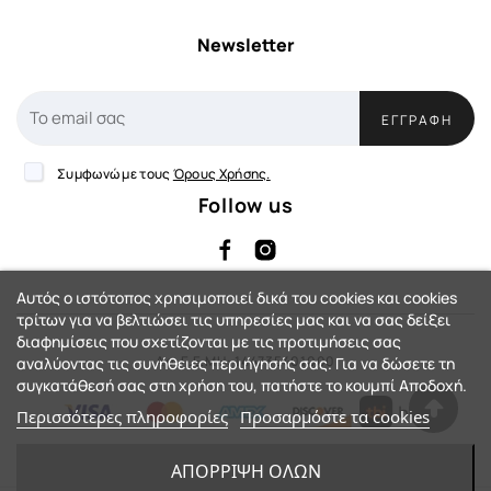
Newsletter
ΕΓΓΡΑΦΉ
Συμφωνώ με τους
Όρους Χρήσης.
Follow us
Αυτός ο ιστότοπος χρησιμοποιεί δικά του cookies και cookies
τρίτων για να βελτιώσει τις υπηρεσίες μας και να σας δείξει
διαφημίσεις που σχετίζονται με τις προτιμήσεις σας
Αρ. Γ.Ε.ΜΗ: 144735401000
αναλύοντας τις συνήθειες περιήγησής σας. Για να δώσετε τη
συγκατάθεσή σας στη χρήση του, πατήστε το κουμπί Αποδοχή.
Περισσότερες πληροφορίες
Προσαρμόστε τα cookies
eShop by Synergic Software
ΑΠΌΡΡΙΨΗ ΌΛΩΝ