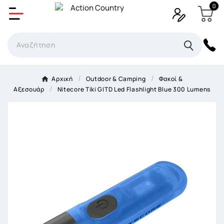
0
Δημιουργία λίστα επιθυμητών
Όνομα Λίστα επιθυμιτών
×
Αρχική
Outdoor & Camping
Φακοί &
Αξεσουάρ
Nitecore Tiki GITD Led Flashlight Blue 300 Lumens
Ακύρωση
Δημιουργία λίστα επιθυμητών