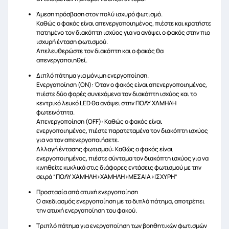
Άμεση πρόσβαση στον πολύ ισχυρό φωτισμό.
Καθώς ο φακός είναι απενεργοποιημένος, πιέστε και κρατήστε
πατημένο τον διακόπτη ισχύος για να ανάψει ο φακός στην πιο
ισχυρή ένταση φωτισμού.
Απελευθερώστε τον διακόπτη και ο φακός θα
απενεργοποιηθεί.
Διπλό πάτημα για μόνιμη ενεργοποίηση.
Ενεργοποίηση (ON): Όταν ο φακός είναι απενεργοποιημένος,
πιέστε δύο φορές συνεχόμενα τον διακόπτη ισχύος και το
κεντρικό λευκό LED θα ανάψει στην ΠΟΛΥ ΧΑΜΗΛΗ
φωτεινότητα.
Απενεργοποίηση (OFF): Καθώς ο φακός είναι
ενεργοποιημένος, πιέστε παρατεταμένα τον διακόπτη ισχύος
για να τον απενεργοποιήσετε.
Αλλαγή έντασης φωτισμού: Καθώς ο φακός είναι
ενεργοποιημένος, πιέστε σύντομα τον διακόπτη ισχύος για να
κινηθείτε κυκλικά στις διάφορες εντάσεις φωτισμού με την
σειρά “ΠΟΛΥ ΧΑΜΗΛΗ>ΧΑΜΗΛΗ>ΜΕΣΑΙΑ>ΙΣΧΥΡΗ”
Προστασία από ατυχή ενεργοποίηση
Ο σχεδιασμός ενεργοποίηση με το διπλό πάτημα, αποτρέπει
την ατυχή ενεργοποίηση του φακού.
Τριπλό πάτημα για ενεργοποίηση των βοηθητικών φωτισμών