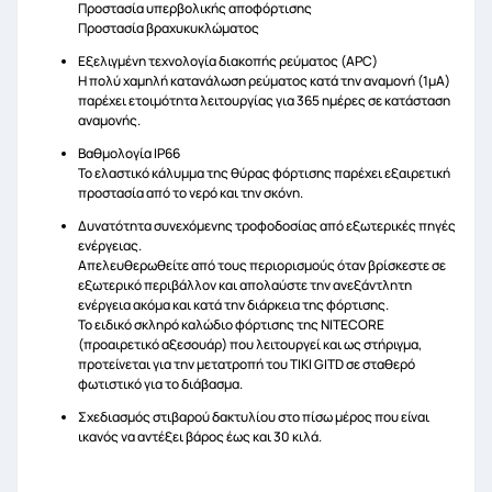
Προστασία υπερβολικής αποφόρτισης
Προστασία βραχυκυκλώματος
Εξελιγμένη τεχνολογία διακοπής ρεύματος (APC)
Η πολύ χαμηλή κατανάλωση ρεύματος κατά την αναμονή (1μΑ)
παρέχει ετοιμότητα λειτουργίας για 365 ημέρες σε κατάσταση
αναμονής.
Βαθμολογία IP66
Το ελαστικό κάλυμμα της θύρας φόρτισης παρέχει εξαιρετική
προστασία από το νερό και την σκόνη.
Δυνατότητα συνεχόμενης τροφοδοσίας από εξωτερικές πηγές
ενέργειας.
Απελευθερωθείτε από τους περιορισμούς όταν βρίσκεστε σε
εξωτερικό περιβάλλον και απολαύστε την ανεξάντλητη
ενέργεια ακόμα και κατά την διάρκεια της φόρτισης.
Το ειδικό σκληρό καλώδιο φόρτισης της NITECORE
(προαιρετικό αξεσουάρ) που λειτουργεί και ως στήριγμα,
προτείνεται για την μετατροπή του TIKI GITD σε σταθερό
φωτιστικό για το διάβασμα.
Σχεδιασμός στιβαρού δακτυλίου στο πίσω μέρος που είναι
ικανός να αντέξει βάρος έως και 30 κιλά.