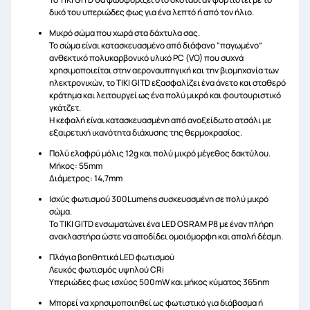
δικό του υπεριώδες φως για ένα λεπτό ή από τον ήλιο.
Μικρό σώμα που χωρά στα δάχτυλα σας.
Το σώμα είναι κατασκευασμένο από διάφανο “παγωμένο”
ανθεκτικό πολυκαρβονικό υλικό PC (VO) που συχνά
χρησιμοποιείται στην αεροναυπηγική και την βιομηχανία των
ηλεκτρονικών, το TIKI GITD εξασφαλίζει ένα άνετο και σταθερό
κράτημα και λειτουργεί ως ένα πολύ μικρό και φουτουριστικό
γκάτζετ.
Η κεφαλή είναι κατασκευασμένη από ανοξείδωτο ατσάλι με
εξαιρετική ικανότητα διάχυσης της θερμοκρασίας.
Πολύ ελαφρύ μόλις 12g και πολύ μικρό μέγεθος δακτύλου.
Μήκος: 55mm
Διάμετρος: 14,7mm
Ισχύς φωτισμού 300Lumens συσκευασμένη σε πολύ μικρό
σώμα.
Το TIKI GITD ενσωματώνει ένα LED OSRAM P8 με έναν πλήρη
ανακλαστήρα ώστε να αποδίδει ομοιόμορφη και απαλή δέσμη.
Πλάγια βοηθητικά LED φωτισμού
Λευκός φωτισμός υψηλού CRi
Υπεριώδες φως ισχύος 500mW και μήκος κύματος 365nm
Μπορεί να χρησιμοποιηθεί ως φωτιστικό για διάβασμα ή