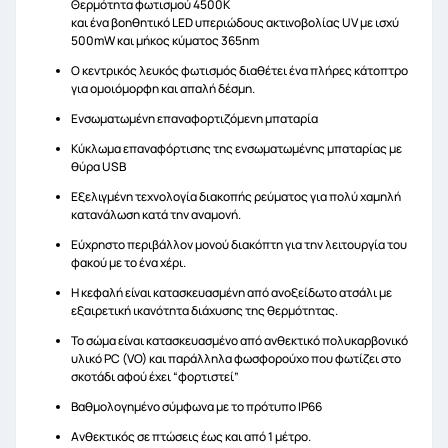
Θερμότητα φωτισμού 4500K
και ένα βοηθητικό LED υπεριώδους ακτινοβολίας UV με ισχύ
500mW και μήκος κύματος 365nm
Ο κεντρικός λευκός φωτισμός διαθέτει ένα πλήρες κάτοπτρο
για ομοιόμορφη και απαλή δέσμη.
Ενσωματωμένη επαναφορτιζόμενη μπαταρία
Κύκλωμα επαναφόρτισης της ενσωματωμένης μπαταρίας με
θύρα USB
Εξελιγμένη τεχνολογία διακοπής ρεύματος για πολύ χαμηλή
κατανάλωση κατά την αναμονή.
Εύχρηστο περιβάλλον μονού διακόπτη για την λειτουργία του
φακού με το ένα χέρι.
Η κεφαλή είναι κατασκευασμένη από ανοξείδωτο ατσάλι με
εξαιρετική ικανότητα διάχυσης της θερμότητας.
Το σώμα είναι κατασκευασμένο από ανθεκτικό πολυκαρβονικό
υλικό PC (VO) και παράλληλα φωσφορούχο που φωτίζει στο
σκοτάδι αφού έχει “φορτιστεί”
Βαθμολογημένο σύμφωνα με το πρότυπο IP66
Ανθεκτικός σε πτώσεις έως και από 1 μέτρο.