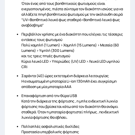
Όταν ένας από τους βοηθητικούς φωτισμούς είναι
ενεργοποιημένος, πιέστε σύντομα τον διακόπτη ισχύος για να
αλλάξετε πηγή βοηθητικού φωτισμού με την ακόλουθη σειρά
“UV>Βοηθητικό λευκό φως σταθερό>Βοηθητικό λευκό φως
αναβόσβημα”
Περιβάλλον χρήσης με ένα διακόπτη που ελέγχει τις τέσσερις
εντάσεις τους φωτισμού
Πολύ χαμηλή (1 Lumen) > Χαμηλή (15 Lumens) > Μεσαία (60
Lumens) > Υψηλή (300 Lumens)
και τις τρεις πηγές φωτισμού
Κύριο λευκό LED > Υπεριώδες (UV) LED > Λευκό LED υψηλού
CRi
Σαράντα (40) ώρες εκτεταμένη διάρκεια λειτουργίας
Η ενσωματωμένη μπαταρία Li-ion 130mAh έχει συγκρίσιμη
απόδοση με μία μπαταρία AAA
Επαναφόρτιση από την θύρα USB
Κατά την διάρκεια της φόρτισης , η μπλε ενδεικτική λυχνία
φόρτισης που βρίσκεται κάτω από τον διακόπτη θα ανάψει
σταθερά. Όταν η μπαταρία φορτιστεί πλήρως , ηενδεικτική
λυχνία φόρτισης θα σβήσει.
Πολλαπλές ασφαλιστικές δικλίδες
Προστασία υπερβολικής φόρτισης