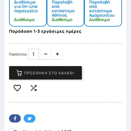
Διαθέσιμο
Παραλαβή
Παραλαβή
για On-Line
από
από
παραγγελία
κατάστημα
κατάστημα
Αθήνας
Αμαρουσίου
Διαθέσιμο
Διαθέσιμο
Διαθέσιμο
Παράδοση 1-3 εργάσιμες ημέρες
Quantity
Quantity
Ποσότητα
ΠΡΟΣΘΉΚΗ ΣΤΟ ΚΑΛΆΘΙ

