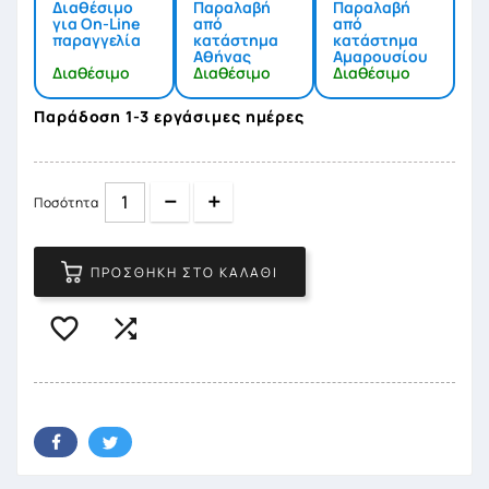
Διαθέσιμο
Παραλαβή
Παραλαβή
για On-Line
από
από
παραγγελία
κατάστημα
κατάστημα
Αθήνας
Αμαρουσίου
Διαθέσιμο
Διαθέσιμο
Διαθέσιμο
Παράδοση 1-3 εργάσιμες ημέρες
Quantity
Quantity
Ποσότητα
ΠΡΟΣΘΉΚΗ ΣΤΟ ΚΑΛΆΘΙ

