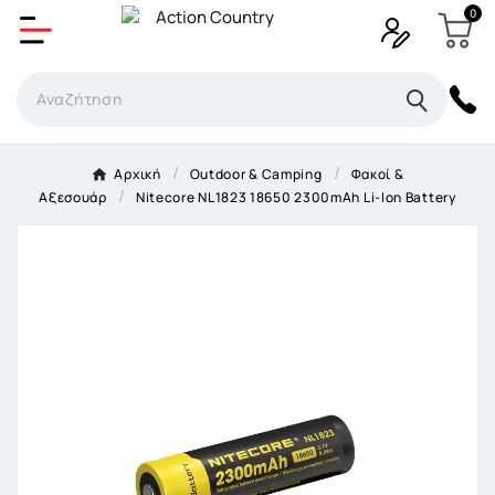
0
Δημιουργία λίστα επιθυμητών
Όνομα Λίστα επιθυμιτών
×
Αρχική
Outdoor & Camping
Φακοί &
Αξεσουάρ
Nitecore NL1823 18650 2300mAh Li-Ion Battery
Ακύρωση
Δημιουργία λίστα επιθυμητών