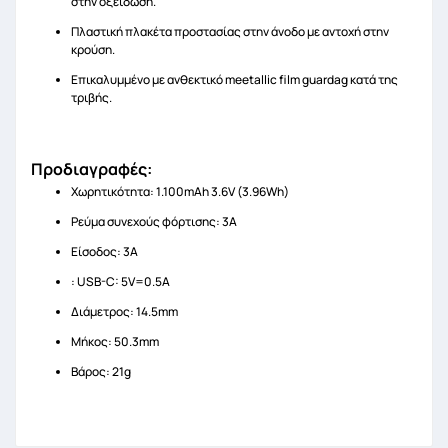
στην οξείδωση.
Πλαστική πλακέτα προστασίας στην άνοδο με αντοχή στην
κρούση.
Επικαλυμμένο με ανθεκτικό meetallic film guardag κατά της
τριβής.
Προδιαγραφές:
Χωρητικότητα: 1.100mAh 3.6V (3.96Wh)
Ρεύμα συνεχούς φόρτισης: 3Α
Είσοδος: 3Α
: USB-C: 5V=0.5A
Διάμετρος: 14.5mm
Μήκος: 50.3mm
Βάρος: 21g