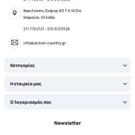
Βασιλίσσης Σοφίας 83 Τ.Κ.15124,
Μαρούσι, Ελλάδα
211 7702121
-
210 6123328
info@action-country.gr

Κατηγορίες

Η εταιρεία μας

Ο λογαριασμός σας
Newsletter