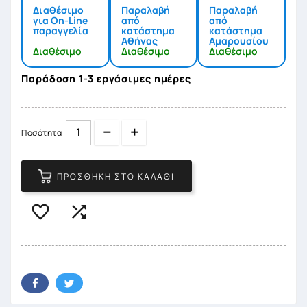
Διαθέσιμο
Παραλαβή
Παραλαβή
για On-Line
από
από
παραγγελία
κατάστημα
κατάστημα
Αθήνας
Αμαρουσίου
Διαθέσιμο
Διαθέσιμο
Διαθέσιμο
Παράδοση 1-3 εργάσιμες ημέρες
Quantity
Quantity
Ποσότητα
ΠΡΟΣΘΉΚΗ ΣΤΟ ΚΑΛΆΘΙ

