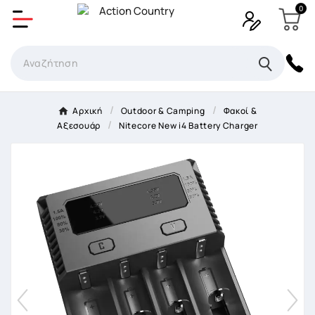
0
Δημιουργία λίστα επιθυμητών
Όνομα Λίστα επιθυμιτών
×
Αρχική
Outdoor & Camping
Φακοί &
Αξεσουάρ
Nitecore New i4 Battery Charger
Ακύρωση
Δημιουργία λίστα επιθυμητών