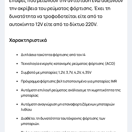
επαφές που μειώνουν την αντίσταση ενώ αυξάνουν
την ακρίβεια του ρεύματος φόρτισης. Έχει τη
δυνατότητα να τροφοδοτείται είτε από το
αυτοκίνητο 12V είτε από το δίκτυο 220V.
Χαρακτηριστικά
Διπλάσια ταχύτητα φόρτισης από τον i4
Τεχνολογία ενεργής κατανομής ρεύματος φόρτισης (ACD)
Συμβατό με μπαταρίες 1,2V, 3,7V, 4,2V, 4,35V
Πρόγραμμα φόρτισης βελτιστοποιημένο για μπαταρίες IMR
Αυτόματη επιλογή ρεύματος ανάλογα με τη χωρητικότητα της
μπαταρίας
Αυτόματη αναγνώριση μη επαναφορτιζόμενων μπαταριών
λιθίου
Διαθέτει τη δυνατότητα ταυτόχρονης φόρτισης των
μπαταριών.