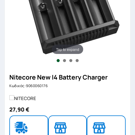
Tap to expand
Nitecore New I4 Battery Charger
Κωδικός:9060060176
27,90 €