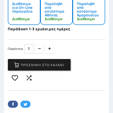
Διαθέσιμο
Παραλαβή
Παραλαβή
για On-Line
από
από
παραγγελία
κατάστημα
κατάστημα
Αθήνας
Αμαρουσίου
Διαθέσιμο
Διαθέσιμο
Διαθέσιμο
Παράδοση 1-3 εργάσιμες ημέρες
Quantity
Quantity
Ποσότητα
ΠΡΟΣΘΉΚΗ ΣΤΟ ΚΑΛΆΘΙ

