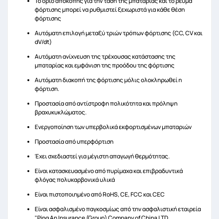
Το όριο αποκοπής για την τάση της μπαταρίας και το ρεύμα
φόρτισης μπορεί να ρυθμιστεί ξεχωριστά για κάθε θέση
φόρτισης
Αυτόματη επιλογή μεταξύ τριών τρόπων φόρτισης (CC, CV και
dV/dt)
Αυτόματη ανίχνευση της τρέχουσας κατάστασης της
μπαταρίας και εμφάνιση της προόδου της φόρτισης
Αυτόματη διακοπή της φόρτισης μόλις ολοκληρωθεί η
φόρτιση.
Προστασία από αντίστροφη πολικότητα και πρόληψη
βραχυκυκλώματος.
Ενεργοποίηση των υπερβολικά εκφορτισμένων μπαταριών
Προστασία από υπερφόρτιση
Έχει σχεδιαστεί για μέγιστη απαγωγή θερμότητας.
Είναι κατασκευασμένο από πυρίμαχα και επιβραδυντικά
φλόγας πολυκαρβονικά υλικά
Είναι πιστοποιημένο από RoHS, CE, FCC και CEC
Είναι ασφαλισμένο παγκοσμίως από την ασφαλιστική εταιρεία
"Ping An Insurance (Group) Company of China LTD.