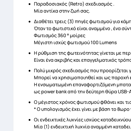
Παραδοσιακός (Retro) σχεδιασμός .
Μία αντίκα στην ζωή σας.
Διαθέτει τρεις (3) πηγές φωτισμού για κάμ
Όταν το φωτιστικό είναι αναμμένο , ένα σύ
Φωτισμός 360 ° μοίρες
Μέγιστη ισχύς φωτισμού 100 Lumens
Η ρύθμιση της φωτεινότητας γίνεται με πε
Είναι ένα ακριβής και επαγγελματικός τρόπ
Πολύ μικρός σχεδιασμός που προορίζεται γ
Μπορεί να χρησιμοποιηθεί και ως παροχή ε
Η ενσωματωμένη επαναφορτιζόμενη μπαταρί
ως power bank από την δεύτερη θύρα USB-A
Ο μέγιστος χρόνος φωτισμού φθάνει και τις 
* Ο υπολογισμός έχει γίνει με βάση το 8ωρο 
Οι ενδεικτικές λυχνίες ισχύος καταδεικνύου
Μία (1) ενδεικτική λυχνία αναμμένη καταδε