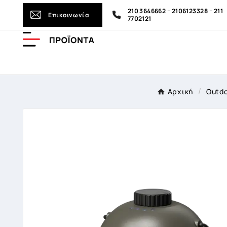
-
-
210 3646662
2106123328
211
Επικοινωνία
7702121
Αρχική
Outdo