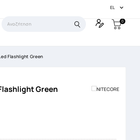

EL
0
Led Flashlight Green
Flashlight Green