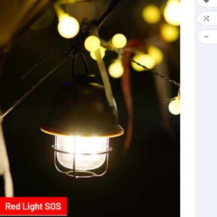


