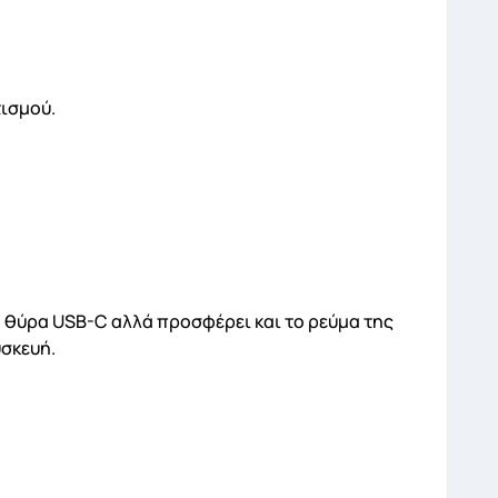
τισμού.
 θύρα USB-C αλλά προσφέρει και το ρεύμα της
υσκευή.