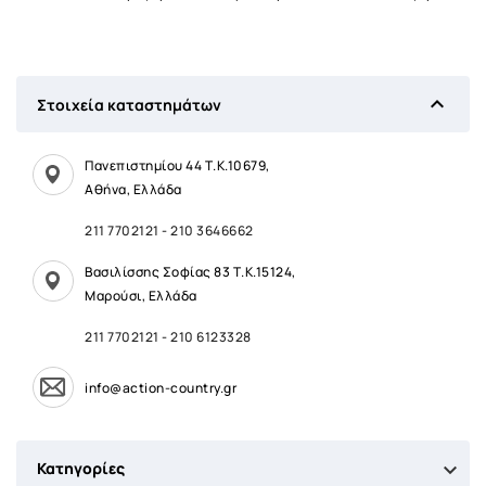

Στοιχεία καταστημάτων
Πανεπιστημίου 44 Τ.Κ.10679,
Αθήνα, Ελλάδα
211 7702121
-
210 3646662
Βασιλίσσης Σοφίας 83 Τ.Κ.15124,
Μαρούσι, Ελλάδα
211 7702121
-
210 6123328
info@action-country.gr

Κατηγορίες