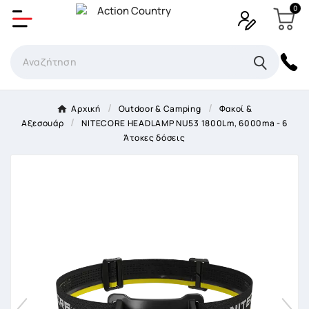
0
Δημιουργία λίστα επιθυμητών
Όνομα Λίστα επιθυμιτών
×
Αρχική
Outdoor & Camping
Φακοί &
Αξεσουάρ
NITECORE HEADLAMP NU53 1800Lm, 6000ma - 6
Ακύρωση
Δημιουργία λίστα επιθυμητών
Άτοκες δόσεις