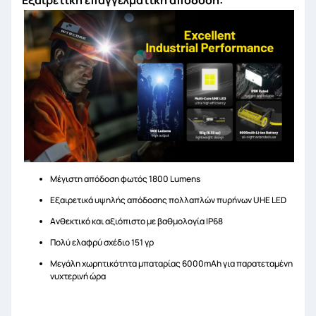
Εξαιρετική επαγγελματική απόδοση:
Μέγιστη απόδοση φωτός 1800 Lumens
Εξαιρετικά υψηλής απόδοσης πολλαπλών πυρήνων UHE LED
Ανθεκτικό και αξιόπιστο με βαθμολογία IP68
Πολύ ελαφρύ σχέδιο 151 γρ
Μεγάλη χωρητικότητα μπαταρίας 6000mAh για παρατεταμένη
νυχτερινή ώρα