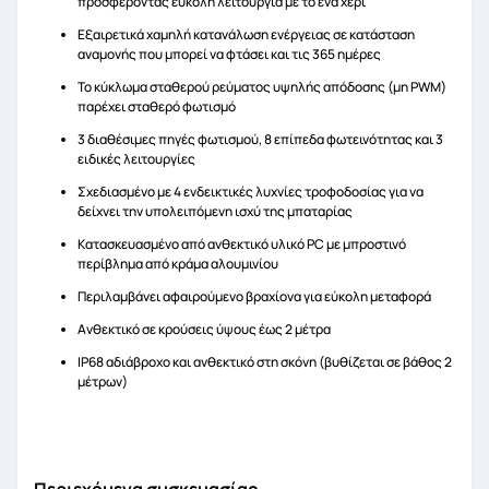
προσφέροντας εύκολη λειτουργία με το ένα χέρι
Εξαιρετικά χαμηλή κατανάλωση ενέργειας σε κατάσταση
αναμονής που μπορεί να φτάσει και τις 365 ημέρες
Το κύκλωμα σταθερού ρεύματος υψηλής απόδοσης (μη PWM)
παρέχει σταθερό φωτισμό
3 διαθέσιμες πηγές φωτισμού, 8 επίπεδα φωτεινότητας και 3
ειδικές λειτουργίες
Σχεδιασμένο με 4 ενδεικτικές λυχνίες τροφοδοσίας για να
δείχνει την υπολειπόμενη ισχύ της μπαταρίας
Κατασκευασμένο από ανθεκτικό υλικό PC με μπροστινό
περίβλημα από κράμα αλουμινίου
Περιλαμβάνει αφαιρούμενο βραχίονα για εύκολη μεταφορά
Ανθεκτικό σε κρούσεις ύψους έως 2 μέτρα
IP68 αδιάβροχο και ανθεκτικό στη σκόνη (βυθίζεται σε βάθος 2
μέτρων)