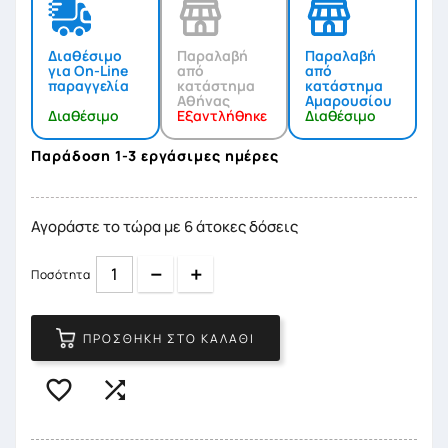
Διαθέσιμο
Παραλαβή
Παραλαβή
για On-Line
από
από
παραγγελία
κατάστημα
κατάστημα
Αθήνας
Αμαρουσίου
Διαθέσιμο
Εξαντλήθηκε
Διαθέσιμο
Παράδοση 1-3 εργάσιμες ημέρες
Αγοράστε το τώρα με 6 άτοκες δόσεις
Quantity
Quantity
Ποσότητα
ΠΡΟΣΘΉΚΗ ΣΤΟ ΚΑΛΆΘΙ

