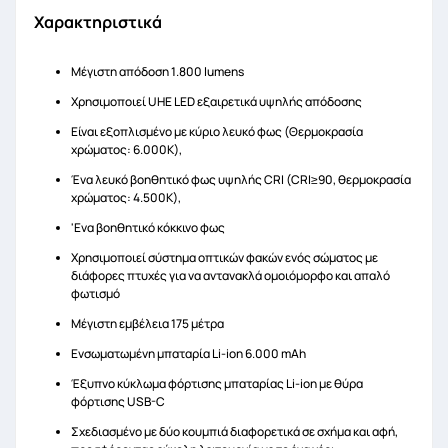
Χαρακτηριστικά
Μέγιστη απόδοση 1.800 lumens
Χρησιμοποιεί UHE LED εξαιρετικά υψηλής απόδοσης
Είναι εξοπλισμένο με κύριο λευκό φως (Θερμοκρασία
χρώματος: 6.000K),
Ένα λευκό βοηθητικό φως υψηλής CRI (CRI≥90, θερμοκρασία
χρώματος: 4.500K),
'Ενα βοηθητικό κόκκινο φως
Χρησιμοποιεί σύστημα οπτικών φακών ενός σώματος με
διάφορες πτυχές για να αντανακλά ομοιόμορφο και απαλό
φωτισμό
Μέγιστη εμβέλεια 175 μέτρα
Ενσωματωμένη μπαταρία Li-ion 6.000 mAh
Έξυπνο κύκλωμα φόρτισης μπαταρίας Li-ion με θύρα
φόρτισης USB-C
Σχεδιασμένο με δύο κουμπιά διαφορετικά σε σχήμα και αφή,