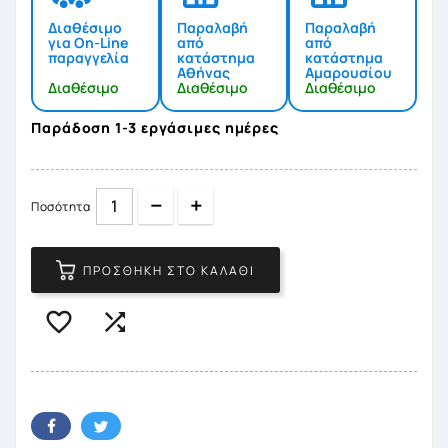
Διαθέσιμο
Παραλαβή
Παραλαβή
για On-Line
από
από
παραγγελία
κατάστημα
κατάστημα
Αθήνας
Αμαρουσίου
Διαθέσιμο
Διαθέσιμο
Διαθέσιμο
Παράδοση 1-3 εργάσιμες ημέρες
Quantity
Quantity
Ποσότητα
ΠΡΟΣΘΉΚΗ ΣΤΟ ΚΑΛΆΘΙ

