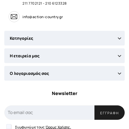
211 7702121
-
210 6123328
info@action-country.gr

Κατηγορίες

Η εταιρεία μας

Ο λογαριασμός σας
Newsletter
ΕΓΓΡΑΦΉ
Συμφωνώ με τους
Όρους Χρήσης.