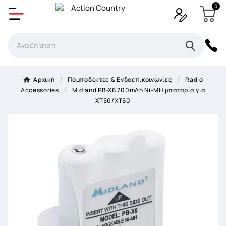
0
Δημιουργία λίστα επιθυμητών
Όνομα Λίστα επιθυμιτών
×
Αρχική
Πομποδέκτες & Ενδοεπικοινωνίες
Radio
Accessories
Midland PB-X6 700mAh Ni-MH μπαταρία για
Ακύρωση
Δημιουργία λίστα επιθυμητών
XT50/XT60